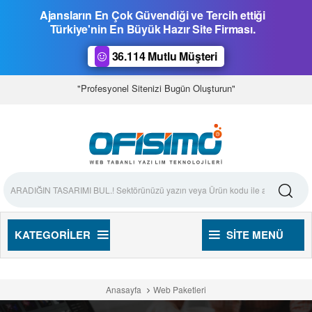
Ajansların En Çok Güvendiği ve Tercih ettiği
Türkiye'nin En Büyük Hazır Site Firması.
36.114 Mutlu Müşteri
"Profesyonel Sitenizi Bugün Oluşturun"
KATEGORILER
SITE MENÜ
Anasayfa
Web Paketleri