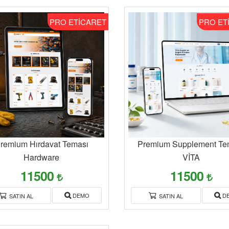
PRO ETİCARET
PRO ET
remium Hırdavat Teması
Premium Supplement Te
Hardware
VİTA
11500
11500
DEMO
D
SATIN AL
SATIN AL