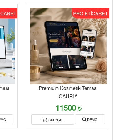
İCARET
PRO ETİCARET
ması
Premium Kozmetik Teması
CAURIA
11500
EMO
DEMO
SATIN AL