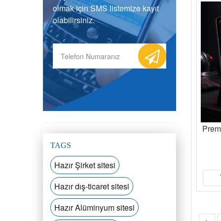
olmak için SMS listemize kayıt
olabilirsiniz.
Prem
TAGS
Hazır Şirket sitesi
Hazır dış-ticaret sitesi
Hazır Alüminyum sitesi