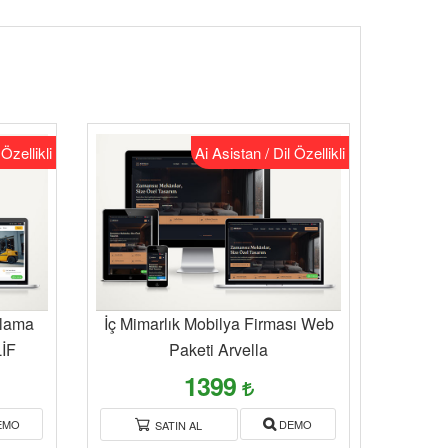
 Özellikli
Ai Asistan / Dil Özellikli
alama
İç Mimarlık Mobilya Firması Web
LİF
Paketi Arvella
1399
EMO
DEMO
SATIN AL