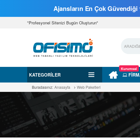
Ajansların En Çok Güvendiği v
"Profesyonel Sitenizi Bugün Oluşturun"
Kurumsal
KATEGORILER
FİRM
Buradasınız:
Anasayfa
Web Paketleri