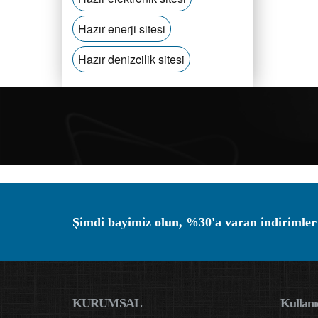
Hazır enerji sitesi
Hazır denizcilik sitesi
Şimdi bayimiz olun, %30'a varan indirimler
KURUMSAL
Kullanıc