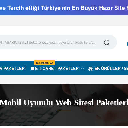
e Tercih ettiği Türkiye'nin En Büyük Hazır Site 
KAMPANYA
A PAKETLERİ
E-TİCARET PAKETLERİ
EK ÜRÜNLER / S
Mobil Uyumlu Web Sitesi Paketler