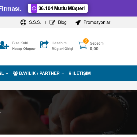
Firması.
36.104 Mutlu Müşteri
S.S.S.
Blog
Promosyonlar
0
Bize Katıl
Hesabım
Sepetim
0,00
Hesap Oluştur
Müşteri Girişi
SL
BAYİLİK / PARTNER
İLETİŞİM
i