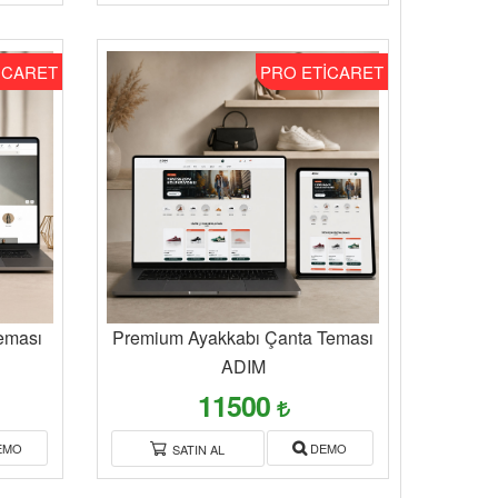
İCARET
PRO ETİCARET
eması
Premium Ayakkabı Çanta Teması
ADIM
11500
EMO
DEMO
SATIN AL