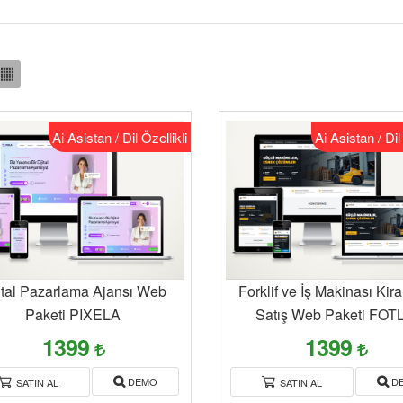
Ai Asistan / Dil Özellikli
Ai Asistan / Dil
ital Pazarlama Ajansı Web
Forklif ve İş Makinası Kir
Paketi PIXELA
Satış Web Paketi FOT
1399
1399
DEMO
D
SATIN AL
SATIN AL