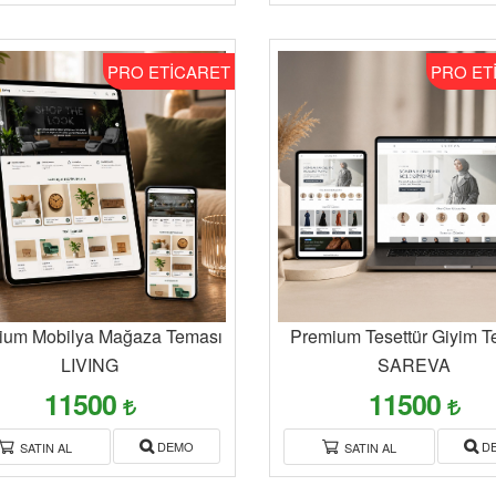
PRO ETİCARET
PRO ET
ium Mobilya Mağaza Teması
Premium Tesettür Giyim T
LIVING
SAREVA
11500
11500
DEMO
D
SATIN AL
SATIN AL