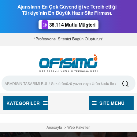
Ajansların En Çok Güvendiği ve Tercih ettiği
Türkiye'nin En Büyük Hazır Site Firması.
36.114 Mutlu Müşteri
"Profesyonel Sitenizi Bugün Oluşturun"
KATEGORILER
SITE MENÜ
Anasayfa
Web Paketleri