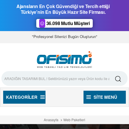
Ajansların En Çok Güvendiği ve Tercih ettiği
Türkiye'nin En Büyük Hazır Site Firması.
36.098 Mutlu Müşteri
"Profesyonel Sitenizi Bugün Oluşturun"
KATEGORILER
SITE MENÜ
Anasayfa
Web Paketleri