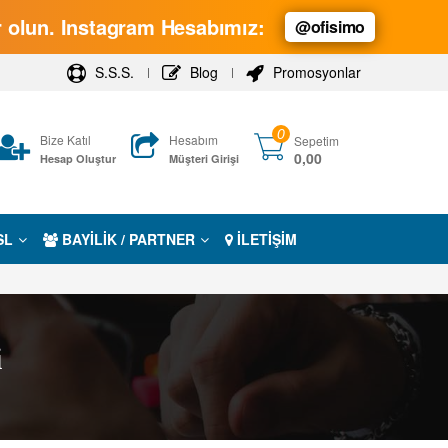
ar olun. Instagram Hesabımız:
@ofisimo
S.S.S.
Blog
Promosyonlar
0
Bize Katıl
Hesabım
Sepetim
0,00
Hesap Oluştur
Müşteri Girişi
SL
BAYİLİK / PARTNER
İLETİŞİM
i