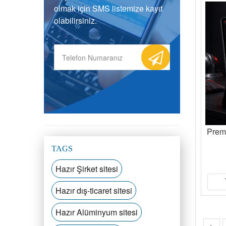
olmak için SMS listemize kayıt
olabilirsiniz.
Prem
TAGS
Hazır Şirket sitesi
Hazır dış-ticaret sitesi
Hazır Alüminyum sitesi