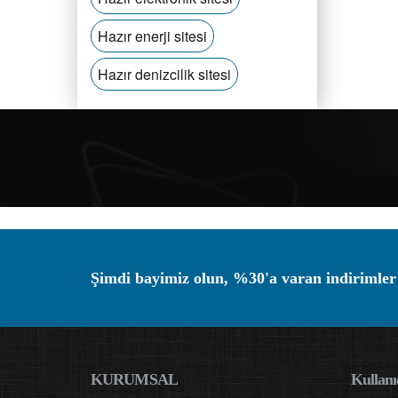
Hazır enerji sitesi
Hazır denizcilik sitesi
Şimdi bayimiz olun, %30'a varan indirimler
KURUMSAL
Kullanıc