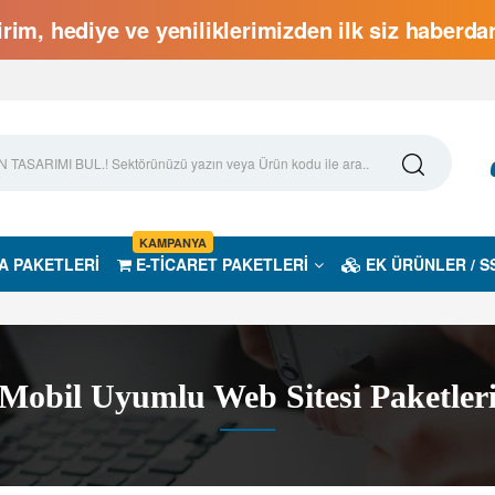
rim, hediye ve yeniliklerimizden ilk siz haberd
KAMPANYA
A PAKETLERİ
E-TİCARET PAKETLERİ
EK ÜRÜNLER / S
Mobil Uyumlu Web Sitesi Paketler