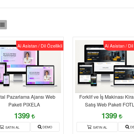
Ai Asistan / Dil Özellikli
Ai Asistan / Dil
ital Pazarlama Ajansı Web
Forklif ve İş Makinası Kir
Paketi PIXELA
Satış Web Paketi FOT
1399
1399
DEMO
D
SATIN AL
SATIN AL