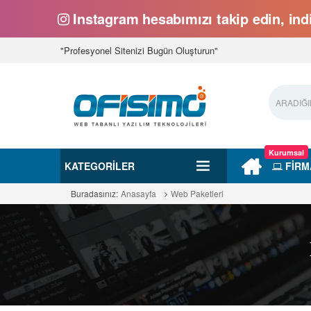
Instagram hesabımızı takip edin, indi
"Profesyonel Sitenizi Bugün Oluşturun"
Kurumsal
KATEGORILER
FİRM
Buradasınız:
Anasayfa
Web Paketleri