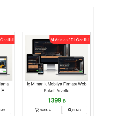
 Özellikli
Ai Asistan / Dil Özellikli
alama
İç Mimarlık Mobilya Firması Web
LİF
Paketi Arvella
1399
EMO
DEMO
SATIN AL