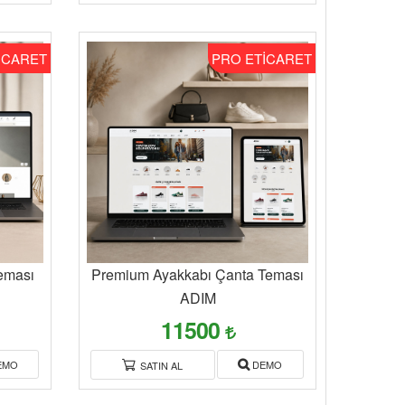
İCARET
PRO ETİCARET
eması
Premium Ayakkabı Çanta Teması
ADIM
11500
EMO
DEMO
SATIN AL