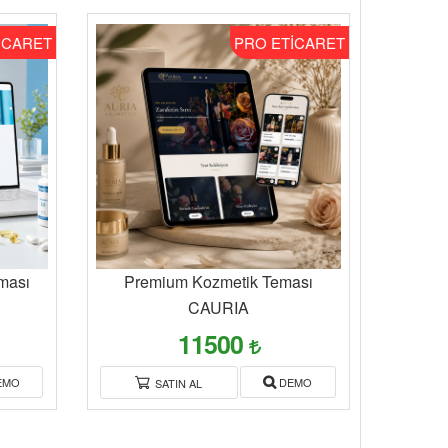
İCARET
PRO ETİCARET
ması
Premium Kozmetik Teması
CAURIA
11500
EMO
DEMO
SATIN AL