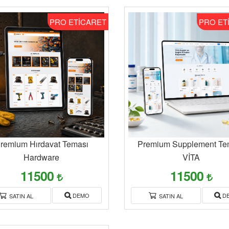
PRO ETİCARET
PRO ET
remium Hırdavat Teması
Premium Supplement Te
Hardware
VİTA
11500
11500
DEMO
D
SATIN AL
SATIN AL