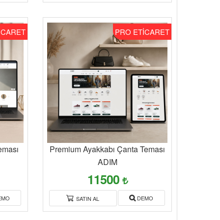
İCARET
PRO ETİCARET
eması
Premium Ayakkabı Çanta Teması
ADIM
11500
EMO
DEMO
SATIN AL