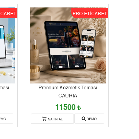
İCARET
PRO ETİCARET
ması
Premium Kozmetik Teması
CAURIA
11500
EMO
DEMO
SATIN AL