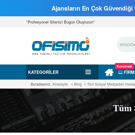
Ajansların En Çok Güvendiği v
"Profesyonel Sitenizi Bugün Oluşturun"
Kurumsal
KATEGORILER
FİRM
Buradasınız:
Anasayfa
Blog
Tüm Sosyal Medyadan Hesapl
Tüm S