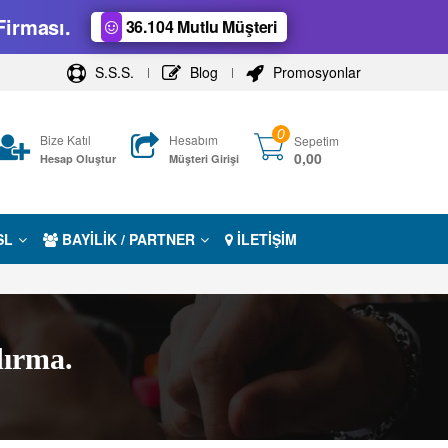
Firması.
36.104 Mutlu Müşteri
S.S.S.
Blog
Promosyonlar
0
Bize Katıl
Hesabım
Sepetim
0,00
Hesap Oluştur
Müşteri Girişi
SL
BAYİLİK / PARTNER
İLETİŞİM
dırma.