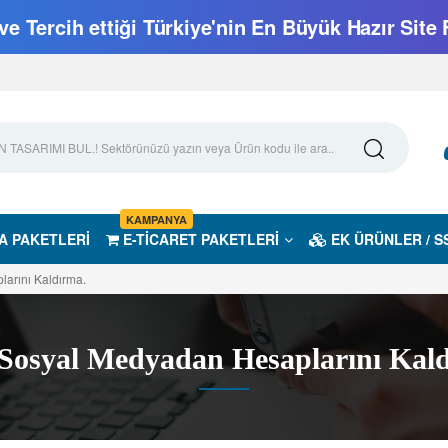
e Tercih ettiği Türkiye'nin En Büyük Hazır Site 
KAMPANYA
A PAKETLERİ
E-TİCARET PAKETLERİ
EK ÜRÜNLER / S
arını Kaldırma.
osyal Medyadan Hesaplarını Kal