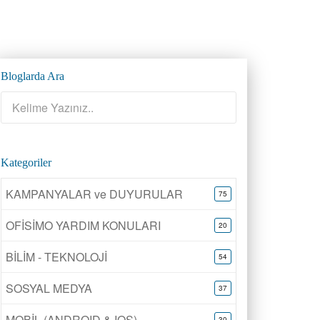
Bloglarda Ara
Kategoriler
KAMPANYALAR ve DUYURULAR
75
OFİSİMO YARDIM KONULARI
20
BİLİM - TEKNOLOJİ
54
SOSYAL MEDYA
37
MOBİL (ANDROID & IOS)
30