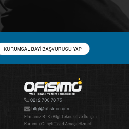
KURUMSAL BAYİ BAŞVURUSU YAP
0212 706 78 75
bilgi@ofisimo.com
Firmamız BTK (Bilgi Teknoloji ve İletişim
Kurumu) Onaylı Ticari Amaçlı Hizmet