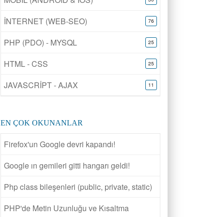
İNTERNET (WEB-SEO)
76
PHP (PDO) - MYSQL
25
HTML - CSS
25
JAVASCRİPT - AJAX
11
EN ÇOK OKUNANLAR
Firefox'un Google devri kapandı!
Google ın gemileri gitti hangarı geldi!
Php class bileşenleri (public, private, static)
PHP'de Metin Uzunluğu ve Kısaltma