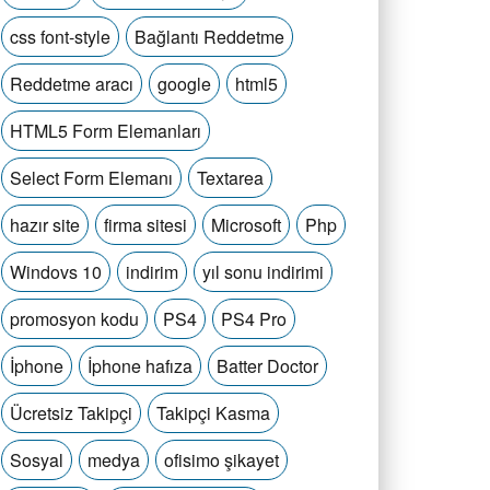
css font-style
Bağlantı Reddetme
Reddetme aracı
google
html5
HTML5 Form Elemanları
Select Form Elemanı
Textarea
hazır site
firma sitesi
Microsoft
Php
Windovs 10
indirim
yıl sonu indirimi
promosyon kodu
PS4
PS4 Pro
İphone
İphone hafıza
Batter Doctor
Ücretsiz Takipçi
Takipçi Kasma
Sosyal
medya
ofisimo şikayet