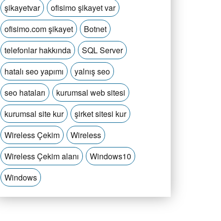
şikayetvar
ofisimo şikayet var
ofisimo.com şikayet
Botnet
telefonlar hakkında
SQL Server
hatalı seo yapımı
yalnış seo
seo hataları
kurumsal web sitesi
kurumsal site kur
şirket sitesi kur
Wireless Çekim
Wireless
Wireless Çekim alanı
Windows10
Windows