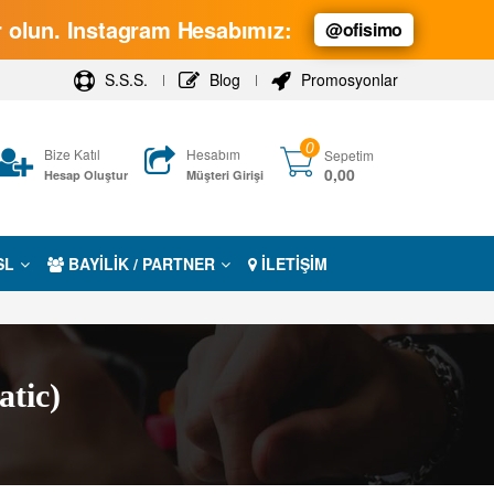
ar olun. Instagram Hesabımız:
@ofisimo
S.S.S.
Blog
Promosyonlar
0
Bize Katıl
Hesabım
Sepetim
0,00
Hesap Oluştur
Müşteri Girişi
SL
BAYİLİK / PARTNER
İLETİŞİM
atic)