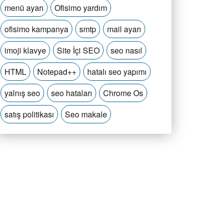
menü ayarı
Ofisimo yardım
ofisimo kampanya
smtp
mail ayarı
imoji klavye
Site İçi SEO
seo nasıl
HTML
Notepad++
hatalı seo yapımı
yalnış seo
seo hataları
Chrome Os
satış politikası
Seo makale