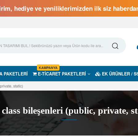
rim, hediye ve yeniliklerimizden ilk siz haberd
KAMPANYA
A PAKETLERİ
E-TİCARET PAKETLERİ
EK ÜRÜNLER / S
private, static)
class bileşenleri (public, private, st