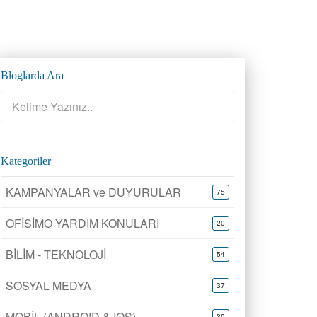
Bloglarda Ara
Kategoriler
KAMPANYALAR ve DUYURULAR
75
OFİSİMO YARDIM KONULARI
20
BİLİM - TEKNOLOJİ
54
SOSYAL MEDYA
37
MOBİL (ANDROID & IOS)
30