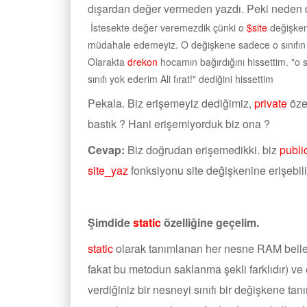
dışardan değer vermeden yazdı. Peki neden d
İstesekte değer veremezdik çünki o
$site
değişkeni
müdahale edemeyiz. O değişkene sadece o sınıfın e
Olarakta
drekon
hocamın bağırdığını hissettim. "o
sınıfı yok ederim Ali fırat!" dediğini hissettim
Pekala. Biz erişemeyiz dediğimiz,
private
öze
bastık ? Hani erişemiyorduk biz ona ?
Cevap:
Biz doğrudan erişemedikki. biz
publi
site_yaz
fonksiyonu site değişkenine erişebilir.
Şimdide
static
özelliğine geçelim.
static
olarak tanımlanan her nesne RAM bellekt
fakat bu metodun saklanma şekli farklıdır) ve e
verdiğiniz bir nesneyi sınıfı bir değişkene tan