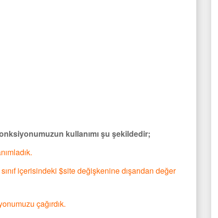
 fonksiyonumuzun kullanımı şu şekildedir;
tanımladık.
/ sınıf içerisindeki $site değişkenine dışarıdan değer
siyonumuzu çağırdık.