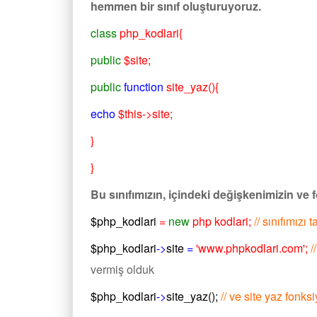
hemmen bir sınıf oluşturuyoruz.
class
php_kodlari{
public
$site;
public
function
site_yaz(){
echo
$this->site;
}
}
Bu sınıfımızın, içindeki değişkenimizin ve
$php_kodlari
=
new
php kodlari;
// sınıfımızı 
$php_kodlari
->
site
=
'www.phpkodlari.com';
/
vermiş olduk
$php_kodlari
->
site_yaz
();
// ve site yaz fonk