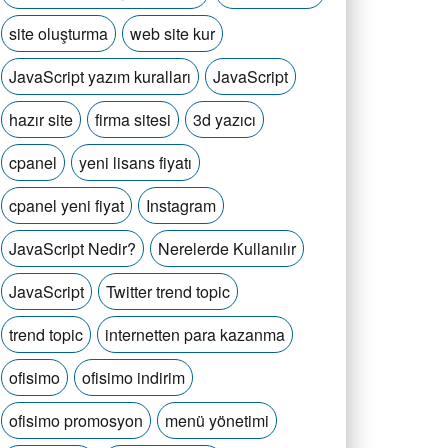
site oluşturma
web site kur
JavaScript yazım kuralları
JavaScript
hazır site
firma sitesi
3d yazıcı
cpanel
yeni lisans fiyatı
cpanel yeni fiyat
Instagram
JavaScript Nedir?
Nerelerde Kullanılır
JavaScript
Twitter trend topic
trend topic
internetten para kazanma
ofisimo
ofisimo indirim
ofisimo promosyon
menü yönetimi