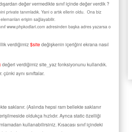
ışardan değer vermedikte sınıf içinde değer verdik ?
ni private tanımladık. Yani o artık ellerin oldu. Ona biz
lemanları erişim sağlayabilir.
 sınıf www.phpkodlari.com adresinden başka adres yazarsa o
llik verdiğimiz
$site
değişkenin içeriğini ekrana nasıl
c
değeri verdiğimiz site_yaz fonksiyonunu kullandık.
 çünki aynı sınıftalar.
e saklanır. (Aslında hepsi ram bellekte saklanır
rişilmeside oldukça hızlıdır. Ayrıca static özelliği
ımlamadan kullanabilirsiniz. Kısacası sınıf içindeki