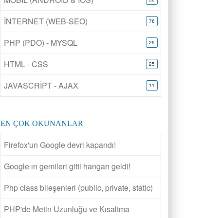
İNTERNET (WEB-SEO)
76
PHP (PDO) - MYSQL
25
HTML - CSS
25
JAVASCRİPT - AJAX
11
EN ÇOK OKUNANLAR
Firefox'un Google devri kapandı!
Google ın gemileri gitti hangarı geldi!
Php class bileşenleri (public, private, static)
PHP'de Metin Uzunluğu ve Kısaltma