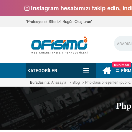
Instagram hesabımızı takip edin, indi
"Profesyonel Sitenizi Bugün Oluşturun"
Kurumsal
KATEGORILER
FİRM
Buradasınız:
Anasayfa
Blog
Php class bileşenleri (public, 
Php 