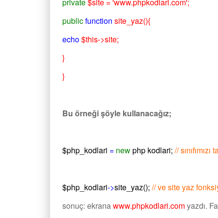
private
$site = 'www.phpkodlari.com';
public
function
site_yaz(){
echo
$this->site;
}
}
Bu örneği şöyle kullanacağız;
$php_kodlari
=
new
php kodlari;
// sınıfımızı 
$php_kodlari
->
site_yaz();
// ve site yaz fonk
sonuç: ekrana
www.phpkodlari.com
yazdı. Fa