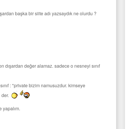
dışardan başka bir siite adı yazsaydık ne olurdu ?
yon dışardan değer alamaz. sadece o nesneyi sınıf
 sınıf : "private bizim namusuzdur. kimseye
" der.
e yapalım.