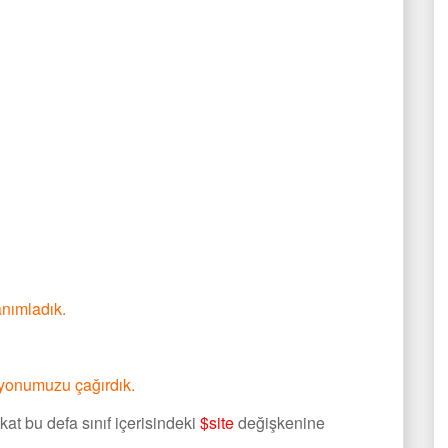
tanımladık.
siyonumuzu çağırdık.
kat bu defa sınıf içerisindeki
$site
değişkenine