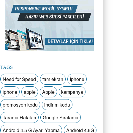
TAGS
Need for Speed
tam ekran
İphone
iphone
apple
Apple
kampanya
promosyon kodu
indirim kodu
Tarama Hataları
Google Sıralama
Android 4.5 G Ayarı Yapma
Android 4.5G