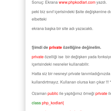
Sonuç: Ekrana
www.phpkodlari.com
yazdı.
peki biz sınıf içerisindeki $site değişkenine 
elbetteki
ekrana başka bir site adı yazacaktı.
Şimdi de
private
özelliğine değinelim.
private
özelliği ise bir değişken yada fonksi
içerisindeki nesneler kullanabilir.
Hatta siz bir nesneyi private tanımladığınızda
kullandırtmayız. Kullanan olursa kan çıkar !!! 
Ozaman
public
ile yaptığımız örneği
private
il
class
php_kodlari{