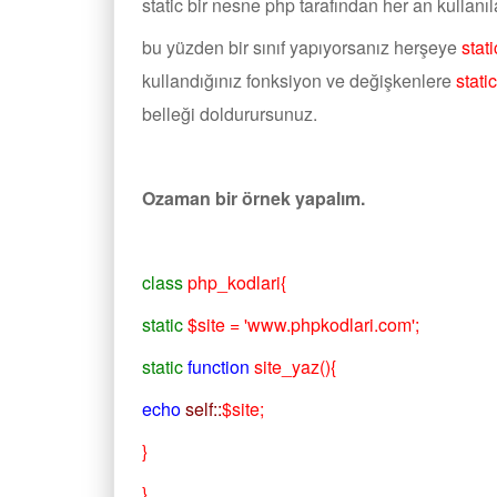
static bir nesne php tarafından her an kullanılab
bu yüzden bir sınıf yapıyorsanız herşeye
stati
kullandığınız fonksiyon ve değişkenlere
static
belleği doldurursunuz.
Ozaman bir örnek yapalım.
class
php_kodlari{
static
$site = 'www.phpkodlari.com';
static
function
site_yaz(){
echo
self::
$site;
}
}