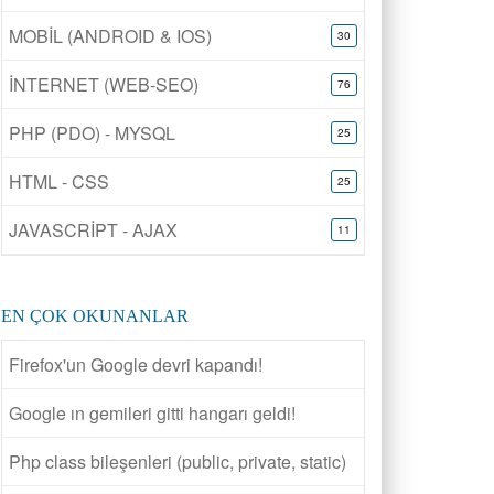
MOBİL (ANDROID & IOS)
30
İNTERNET (WEB-SEO)
76
PHP (PDO) - MYSQL
25
HTML - CSS
25
JAVASCRİPT - AJAX
11
EN ÇOK OKUNANLAR
Firefox'un Google devri kapandı!
Google ın gemileri gitti hangarı geldi!
Php class bileşenleri (public, private, static)