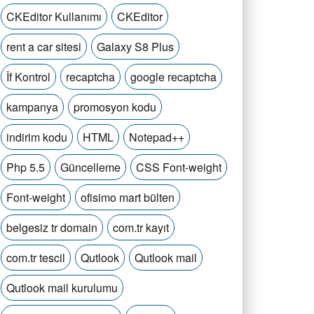
CKEditor Kullanımı
CKEditor
rent a car sitesi
Galaxy S8 Plus
İf Kontrol
recaptcha
google recaptcha
kampanya
promosyon kodu
indirim kodu
HTML
Notepad++
Php 5.5
Güncelleme
CSS Font-weight
Font-weight
ofisimo mart bülten
belgesiz tr domain
com.tr kayıt
com.tr tescil
Qutlook
Qutlook mail
Qutlook mail kurulumu