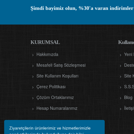
Şimdi bayimiz olun, %30'a varan indirimler
KURUMSAL
Kullanıc
Hakkımızda
Yeni
Mesafeli Satış Sözleşmesi
Dest
Site Kullanım Koşulları
Site 
Çerez Politikası
S.S.S
Çözüm Ortaklarımız
Blog
Hesap Numaralarımız
İletiş
Ziyaretçilerin ürünlerimiz ve hizmetlerimizle