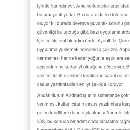
içinde barındırıyor. Ama kullanıcılar aradıkl
bulamayabiliyorlar. Bu durum da ise telefo
oluyor ki; burada devreye güvenlik sorunu gi
güvenliği bulunduğu gibi, bazı uygulamalard
işletim sistemi bir adım önde diyebiliriz. Çünk
uygulama yüklemek neredeyse çok zor. Apple
vermemesi her ne kadar yoğun eleştirilere se
açısından ne kadar iyi olduğunu gösteriyor. B
yazılım işletim sistemi tarafından kabul edilm
casus yazılımlardan en iyi şekilde koruyor.
Ancak durum Android işletim sisteminde çok f
verilmesi, kullanıcıların casus yazılımlara k
gelen tehditlere daha açık olması Android işle
İOS, bu konuda bir adım önde olmasına rağmen
kurtarabilmiş değil. Çünkü İOS işletim siste