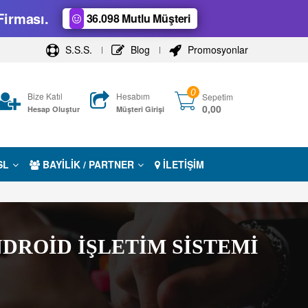
Firması.
36.098 Mutlu Müşteri
S.S.S.
Blog
Promosyonlar
0
Bize Katıl
Hesabım
Sepetim
0,00
Hesap Oluştur
Müşteri Girişi
SL
BAYİLİK / PARTNER
İLETİŞİM
NDROİD İŞLETİM SİSTEMİ