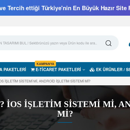
e Tercih ettiği Türkiye'nin En Büyük Hazır Site 
KAMPANYA
A PAKETLERİ
E-TİCARET PAKETLERİ
EK ÜRÜNLER / S
S İŞLETİM SİSTEMİ Mİ, ANDROİD İŞLETİM SİSTEMİ Mİ?
 İOS İŞLETİM SİSTEMİ Mİ, A
Mİ?