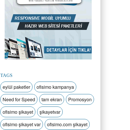
TAGS
eylül paketler
ofisimo kampanya
Need for Speed
tam ekran
Promosyon
ofisimo şikayet
şikayetvar
ofisimo şikayet var
ofisimo.com şikayet