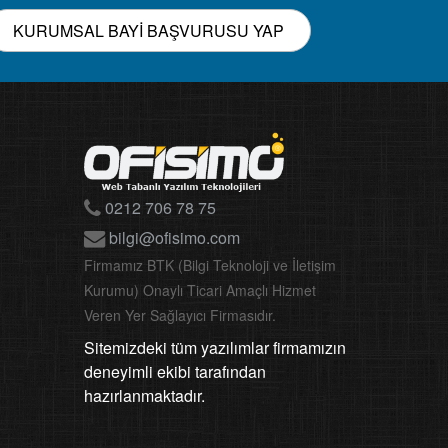
KURUMSAL BAYİ BAŞVURUSU YAP
0212 706 78 75
bilgi@ofisimo.com
Firmamız BTK (Bilgi Teknoloji ve İletişim
Kurumu) Onaylı Ticari Amaçlı Hizmet
Veren Yer Sağlayıcı Firmasıdır.
Sitemizdeki tüm yazılımlar firmamızın
deneyimli ekibi tarafından
hazırlanmaktadır.