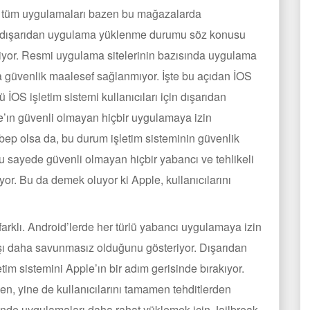
arı tüm uygulamaları bazen bu mağazalarda
na dışarıdan uygulama yüklenme durumu söz konusu
riyor. Resmi uygulama sitelerinin bazısında uygulama
a güvenlik maalesef sağlanmıyor. İşte bu açıdan İOS
ü İOS işletim sistemi kullanıcıları için dışarıdan
’ın güvenli olmayan hiçbir uygulamaya izin
bep olsa da, bu durum işletim sisteminin güvenlik
u sayede güvenli olmayan hiçbir yabancı ve tehlikeli
iyor. Bu da demek oluyor ki Apple, kullanıcılarını
arklı. Android’lerde her türlü yabancı uygulamaya izin
arşı daha savunmasız olduğunu gösteriyor. Dışarıdan
tim sistemini Apple’ın bir adım gerisinde bırakıyor.
, yine de kullanıcılarını tamamen tehditlerden
minde uygulamaları daha rahat yüklemek için Jailbreak