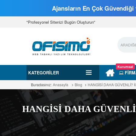
Ajansların En Çok Güvendiği v
"Profesyonel Sitenizi Bugün Oluşturun"
Kurumsal
KATEGORILER
FİRM
Buradasınız:
Anasayfa
Blog
HANGİSİ DAHA GÜVENLİ? İO
HANGİSİ DAHA GÜVENLİ?