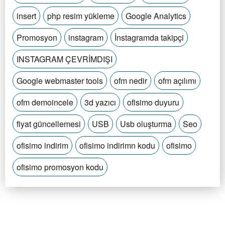
insert
php resim yükleme
Google Analytics
Promosyon
instagram
İnstagramda takipçi
INSTAGRAM ÇEVRİMDIŞI
Google webmaster tools
ofm nedir
ofm açılımı
ofm demoincele
3d yazıcı
ofisimo duyuru
fiyat güncellemesi
USB
Usb oluşturma
Seo
ofisimo indirim
ofisimo indirimn kodu
ofisimo
ofisimo promosyon kodu