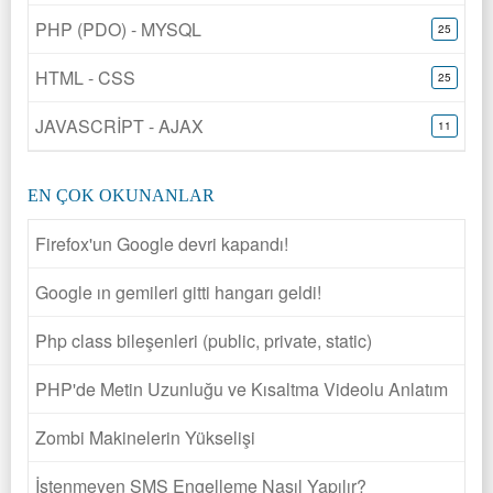
PHP (PDO) - MYSQL
25
HTML - CSS
25
JAVASCRİPT - AJAX
11
EN ÇOK OKUNANLAR
Firefox'un Google devri kapandı!
Google ın gemileri gitti hangarı geldi!
Php class bileşenleri (public, private, static)
PHP'de Metin Uzunluğu ve Kısaltma Videolu Anlatım
Zombi Makinelerin Yükselişi
İstenmeyen SMS Engelleme Nasıl Yapılır?