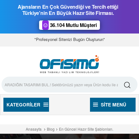
Ajansların En Çok Güvendiği ve Tercih ettiği
Türkiye'nin En Büyük Hazır Site Firması.
36.104 Mutlu Müşteri
"Profesyonel Sitenizi Bugün Oluşturun"
KATEGORILER
SITE MENÜ
Anasayfa
Blog
En Güncel Hazır Site Şablonları.