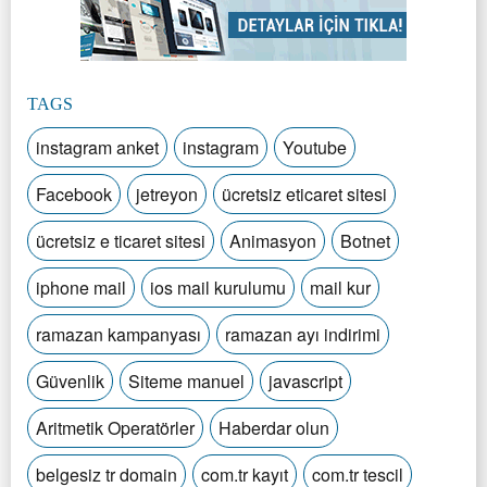
TAGS
instagram anket
instagram
Youtube
Facebook
jetreyon
ücretsiz eticaret sitesi
ücretsiz e ticaret sitesi
Animasyon
Botnet
iphone mail
ios mail kurulumu
mail kur
ramazan kampanyası
ramazan ayı indirimi
Güvenlik
Siteme manuel
javascript
Aritmetik Operatörler
Haberdar olun
belgesiz tr domain
com.tr kayıt
com.tr tescil