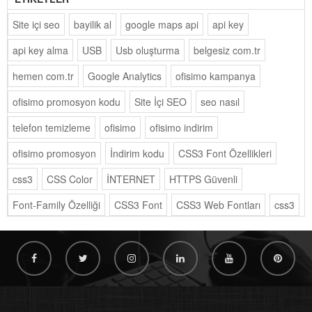
Site içi seo
bayilik al
google maps api
api key
api key alma
USB
Usb oluşturma
belgesiz com.tr
hemen com.tr
Google Analytics
ofisimo kampanya
ofisimo promosyon kodu
Site İçi SEO
seo nasıl
telefon temizleme
ofisimo
ofisimo indirim
ofisimo promosyon
İndirim kodu
CSS3 Font Özellikleri
css3
CSS Color
İNTERNET
HTTPS Güvenli
Font-Family Özelliği
CSS3 Font
CSS3 Web Fontları
css3