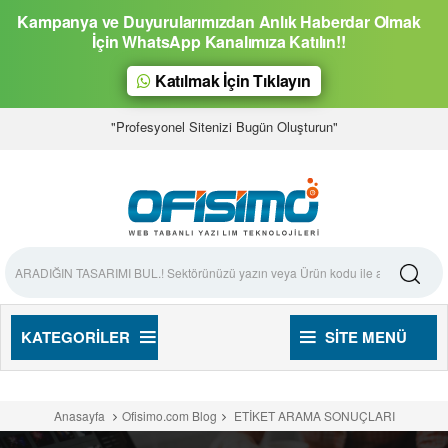
Kampanya ve Duyurularımızdan Anlık Haberdar Olmak
İçin WhatsApp Kanalımıza Katılın!!
Katılmak İçin Tıklayın
"Profesyonel Sitenizi Bugün Oluşturun"
KATEGORILER
SITE MENÜ
Anasayfa
Ofisimo.com Blog
ETİKET ARAMA SONUÇLARI