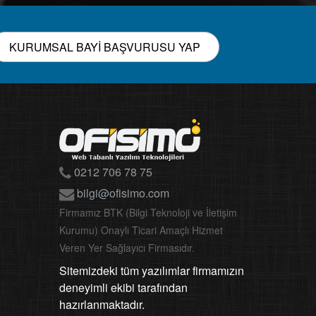
KURUMSAL BAYİ BAŞVURUSU YAP
0212 706 78 75
bilgi@ofisimo.com
Firmamız BTK (Bilgi Teknoloji ve İletişim
Kurumu) Onaylı Ticari Amaçlı Hizmet
Veren Yer Sağlayıcı Firmasıdır.
Sitemizdeki tüm yazılımlar firmamızın
deneyimli ekibi tarafından
hazırlanmaktadır.