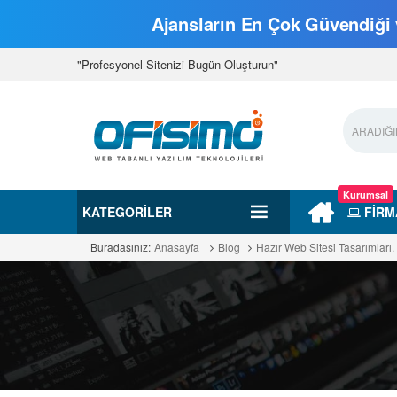
Ajansların En Çok Güvendiği v
"Profesyonel Sitenizi Bugün Oluşturun"
Kurumsal
KATEGORILER
FİRM
Buradasınız:
Anasayfa
Blog
Hazır Web Sitesi Tasarımları.