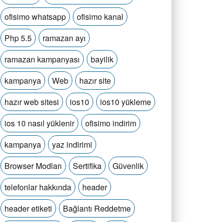
ofisimo whatsapp
ofisimo kanal
Php 5.5
ramazan ayı
ramazan kampanyası
bayilik
kampanya
Web
hazır site
hazır web sitesi
ios10
ios10 yükleme
ios 10 nasıl yüklenir
ofisimo indirim
kampanya
yaz indirimi
Browser Modları
Sertifika
Güvenlik
telefonlar hakkında
header
header etiketi
Bağlantı Reddetme