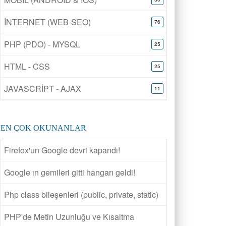
İNTERNET (WEB-SEO)
76
PHP (PDO) - MYSQL
25
HTML - CSS
25
JAVASCRİPT - AJAX
11
EN ÇOK OKUNANLAR
Firefox'un Google devri kapandı!
Google ın gemileri gitti hangarı geldi!
Php class bileşenleri (public, private, static)
PHP'de Metin Uzunluğu ve Kısaltma