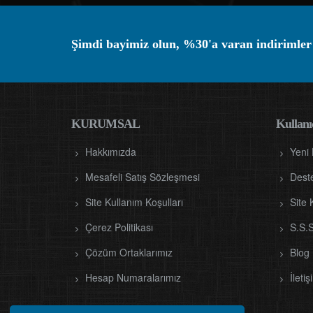
Şimdi bayimiz olun, %30'a varan indirimler
KURUMSAL
Kullanıc
Hakkımızda
Yeni
Mesafeli Satış Sözleşmesi
Dest
Site Kullanım Koşulları
Site 
Çerez Politikası
S.S.S
Çözüm Ortaklarımız
Blog
Hesap Numaralarımız
İletiş