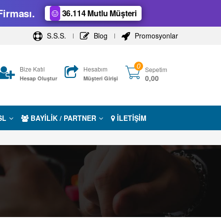
Firması.
36.114 Mutlu Müşteri
S.S.S.
Blog
Promosyonlar
0
Bize Katıl
Hesabım
Sepetim
0,00
Hesap Oluştur
Müşteri Girişi
SL
BAYİLİK / PARTNER
İLETİŞİM