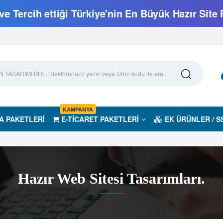
e Tercih ettiği Türkiye'nin En Büyük Hazır Site 
KAMPANYA
A PAKETLERİ
E-TİCARET PAKETLERİ
EK ÜRÜNLER / S
Hazır Web Sitesi Tasarımları.