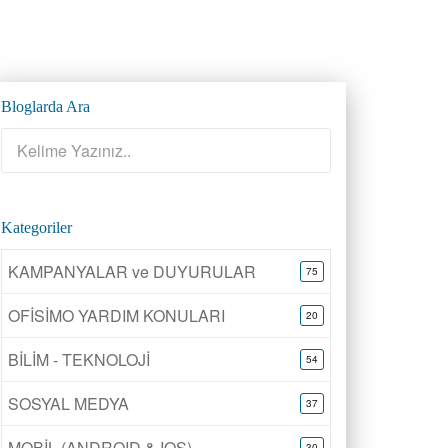
Bloglarda Ara
Kategoriler
KAMPANYALAR ve DUYURULAR
75
OFİSİMO YARDIM KONULARI
20
BİLİM - TEKNOLOJİ
54
SOSYAL MEDYA
37
MOBİL (ANDROID & IOS)
30