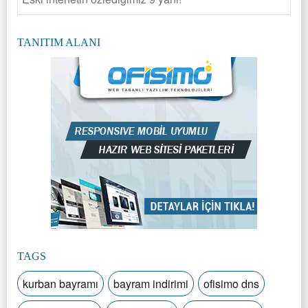
TANITIM ALANI
TAGS
kurban bayramı
bayram indirimi
ofisimo dns