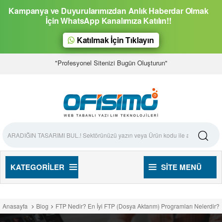
Kampanya ve Duyurularımızdan Anlık Haberdar Olmak
İçin WhatsApp Kanalımıza Katılın!!
Katılmak İçin Tıklayın
"Profesyonel Sitenizi Bugün Oluşturun"
KATEGORILER
SITE MENÜ
Anasayfa
Blog
FTP Nedir? En İyi FTP (Dosya Aktarım) Programları Nelerdir?