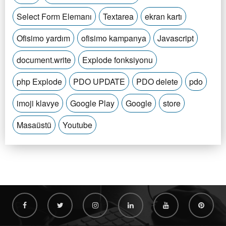
Select Form Elemanı
Textarea
ekran kartı
Ofisimo yardım
ofisimo kampanya
Javascript
document.write
Explode fonksiyonu
php Explode
PDO UPDATE
PDO delete
pdo
imoji klavye
Google Play
Google
store
Masaüstü
Youtube