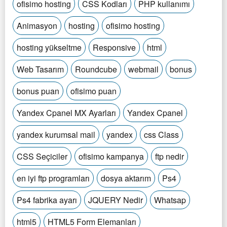
ofisimo hosting
CSS Kodları
PHP kullanımı
Animasyon
hosting
ofisimo hosting
hosting yükseltme
Responsive
html
Web Tasarım
Roundcube
webmail
bonus
bonus puan
ofisimo puan
Yandex Cpanel MX Ayarları
Yandex Cpanel
yandex kurumsal mail
yandex
css Class
CSS Seçiciler
ofisimo kampanya
ftp nedir
en iyi ftp programları
dosya aktarım
Ps4
Ps4 fabrika ayarı
JQUERY Nedir
Whatsap
html5
HTML5 Form Elemanları