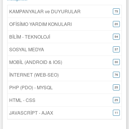
KAMPANYALAR ve DUYURULAR
75
OFİSİMO YARDIM KONULARI
20
BİLİM - TEKNOLOJİ
54
SOSYAL MEDYA
37
MOBİL (ANDROID & IOS)
30
İNTERNET (WEB-SEO)
76
PHP (PDO) - MYSQL
25
HTML - CSS
25
JAVASCRİPT - AJAX
11