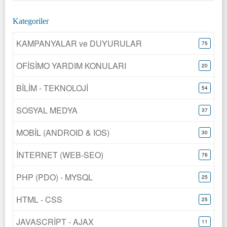
Kategoriler
KAMPANYALAR ve DUYURULAR
75
OFİSİMO YARDIM KONULARI
20
BİLİM - TEKNOLOJİ
54
SOSYAL MEDYA
37
MOBİL (ANDROID & IOS)
30
İNTERNET (WEB-SEO)
76
PHP (PDO) - MYSQL
25
HTML - CSS
25
JAVASCRİPT - AJAX
11