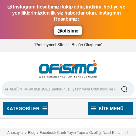
Instagram hesabımızı takip edin, indirim, hediye ve
yeniliklerimizden ilk siz haberdar olun. Instagram
Hesabımız:
@ofisimo
"Profesyonel Sitenizi Bugün Oluşturun"
KATEGORILER
SITE MENÜ
Anasayfa
Blog
Facebook Canlı Yayın Yapma Özelliği Nasıl Kullanılır?