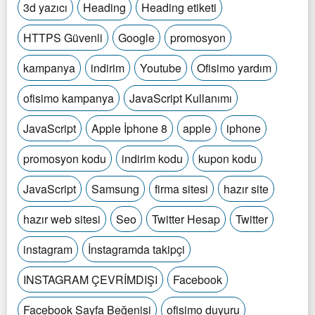
3d yazıcı
Heading
Heading etiketi
HTTPS Güvenli
Google
promosyon
kampanya
indirim
Youtube
Ofisimo yardım
ofisimo kampanya
JavaScript Kullanımı
JavaScript
Apple İphone 8
apple
iphone
promosyon kodu
indirim kodu
kupon kodu
JavaScript
Samsung
firma sitesi
hazır site
hazır web sitesi
Seo
Twitter Hesap
Twitter
instagram
İnstagramda takipçi
INSTAGRAM ÇEVRİMDIŞI
Facebook
Facebook Sayfa Beğenisi
ofisimo duyuru