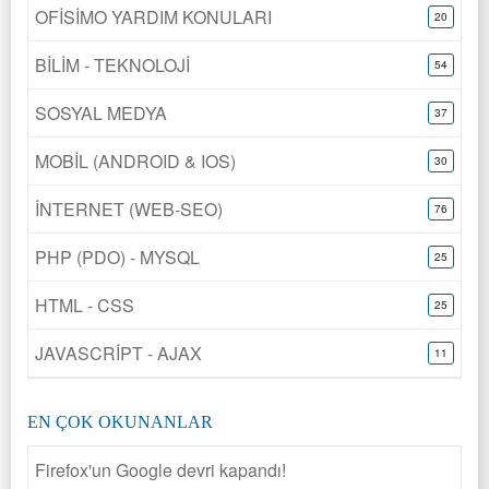
OFİSİMO YARDIM KONULARI
20
BİLİM - TEKNOLOJİ
54
SOSYAL MEDYA
37
MOBİL (ANDROID & IOS)
30
İNTERNET (WEB-SEO)
76
PHP (PDO) - MYSQL
25
HTML - CSS
25
JAVASCRİPT - AJAX
11
EN ÇOK OKUNANLAR
Firefox'un Google devri kapandı!