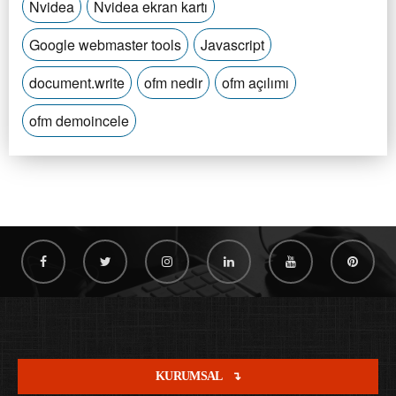
Nvidea
Nvidea ekran kartı
Google webmaster tools
Javascript
document.write
ofm nedir
ofm açılımı
ofm demoincele
KURUMSAL