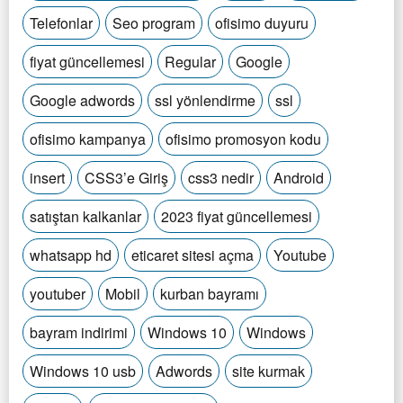
Telefonlar
Seo program
ofisimo duyuru
fiyat güncellemesi
Regular
Google
Google adwords
ssl yönlendirme
ssl
ofisimo kampanya
ofisimo promosyon kodu
insert
CSS3’e Giriş
css3 nedir
Android
satıştan kalkanlar
2023 fiyat güncellemesi
whatsapp hd
eticaret sitesi açma
Youtube
youtuber
Mobil
kurban bayramı
bayram indirimi
Windows 10
Windows
Windows 10 usb
Adwords
site kurmak