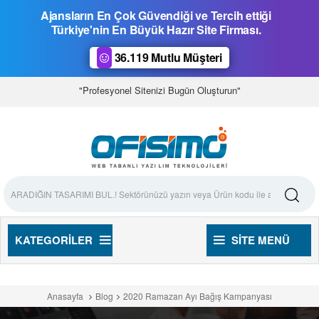
Ajansların En Çok Güvendiği ve Tercih ettiği
Türkiye'nin En Büyük Hazır Site Firması.
36.119 Mutlu Müşteri
"Profesyonel Sitenizi Bugün Oluşturun"
KATEGORILER
SITE MENÜ
Anasayfa
Blog
2020 Ramazan Ayı Bağış Kampanyası