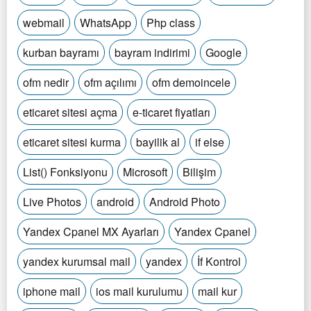
webmail
WhatsApp
Php class
kurban bayramı
bayram indirimi
Google
ofm nedir
ofm açılımı
ofm demoincele
eticaret sitesi açma
e-ticaret fiyatları
eticaret sitesi kurma
bayilik al
if else
List() Fonksiyonu
Microsoft
Bilişim
Live Photos
android
Android Photo
Yandex Cpanel MX Ayarları
Yandex Cpanel
yandex kurumsal mail
yandex
İf Kontrol
iphone mail
ios mail kurulumu
mail kur