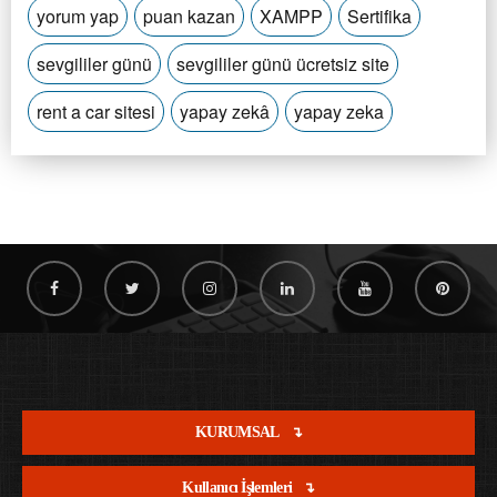
yorum yap
puan kazan
XAMPP
Sertifika
sevgililer günü
sevgililer günü ücretsiz site
rent a car sitesi
yapay zekâ
yapay zeka
KURUMSAL
Kullanıcı İşlemleri