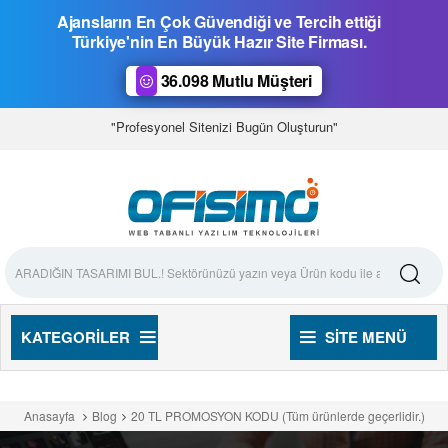
Ajansların En Çok Güvendiği ve Tercih ettiği
Türkiye'nin En Büyük Hazır Site Firması.
36.098 Mutlu Müşteri
"Profesyonel Sitenizi Bugün Oluşturun"
KATEGORILER
SITE MENÜ
Anasayfa
Blog
20 TL PROMOSYON KODU (Tüm ürünlerde geçerlidir.)