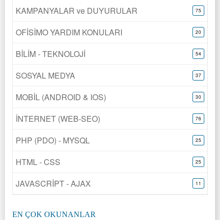
KAMPANYALAR ve DUYURULAR
75
OFİSİMO YARDIM KONULARI
20
BİLİM - TEKNOLOJİ
54
SOSYAL MEDYA
37
MOBİL (ANDROID & IOS)
30
İNTERNET (WEB-SEO)
76
PHP (PDO) - MYSQL
25
HTML - CSS
25
JAVASCRİPT - AJAX
11
EN ÇOK OKUNANLAR