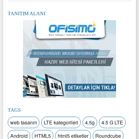
TANITIM ALANI
TAGS
web tasarım
LTE kategorileri
4.5g
4.5 G LTE
Android
HTML5
html5 etiketler
Roundcube