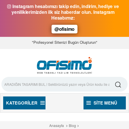
Instagram hesabımızı takip edin, indirim, hediye ve
yeniliklerimizden ilk siz haberdar olun. Instagram
Hesabımız:
@ofisimo
"Profesyonel Sitenizi Bugün Oluşturun"
KATEGORILER
SITE MENÜ
Anasayfa
Blog