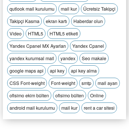
qutlook mail kurulumu
mail kur
Ücretsiz Takipçi
Takipçi Kasma
ekran kartı
Haberdar olun
Video
HTML5
HTML5 etiketi
Yandex Cpanel MX Ayarları
Yandex Cpanel
yandex kurumsal mail
yandex
Seo makale
google maps api
api key
api key alma
CSS Font-weight
Font-weight
smtp
mail ayarı
ofisimo ekim bülten
ofisimo bülten
Online
android mail kurulumu
mail kur
rent a car sitesi