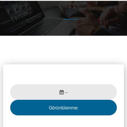
--
Görüntülenme: