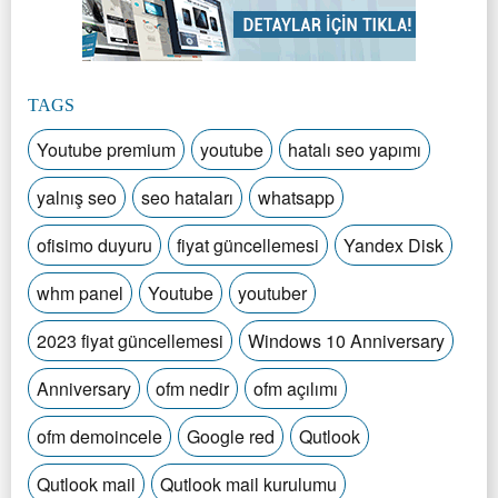
TAGS
Youtube premium
youtube
hatalı seo yapımı
yalnış seo
seo hataları
whatsapp
ofisimo duyuru
fiyat güncellemesi
Yandex Disk
whm panel
Youtube
youtuber
2023 fiyat güncellemesi
Windows 10 Anniversary
Anniversary
ofm nedir
ofm açılımı
ofm demoincele
Google red
Qutlook
Qutlook mail
Qutlook mail kurulumu