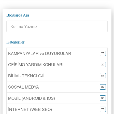
Bloglarda Ara
Kategoriler
KAMPANYALAR ve DUYURULAR
75
OFİSİMO YARDIM KONULARI
20
BİLİM - TEKNOLOJİ
54
SOSYAL MEDYA
37
MOBİL (ANDROID & IOS)
30
İNTERNET (WEB-SEO)
76