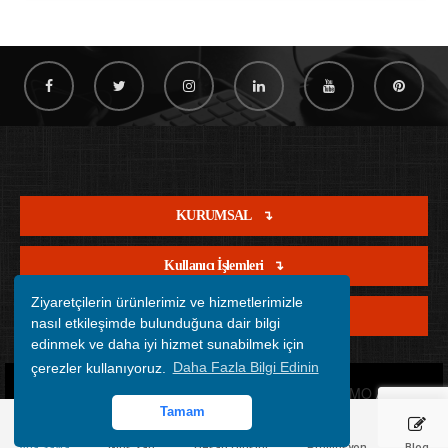
KURUMSAL
Kullanıcı İşlemleri
Ziyaretçilerin ürünlerimiz ve hizmetlerimizle
Satış İşlemleri
nasıl etkileşimde bulunduğuna dair bilgi
edinmek ve daha iyi hizmet sunabilmek için
çerezler kullanıyoruz.
Daha Fazla Bilgi Edinin
Copyright © 2012 - 2026 Tüm Hakları Saklıdır.
OFİSİMO
All rights
Tamam
reserved.
Ana Sayfa
Giriş Yap
Hesap Oluştur
Promosyon
Blog