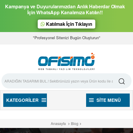
Kampanya ve Duyurularımızdan Anlık Haberdar Olmak
İçin WhatsApp Kanalımıza Katılın!!
Katılmak İçin Tıklayın
"Profesyonel Sitenizi Bugün Oluşturun"
KATEGORILER
SITE MENÜ
Anasayfa
Blog