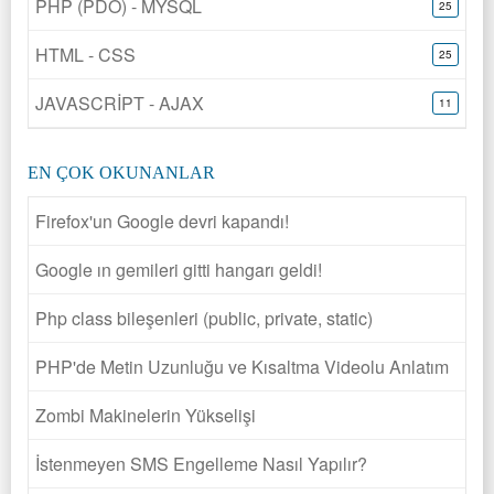
PHP (PDO) - MYSQL
25
HTML - CSS
25
JAVASCRİPT - AJAX
11
EN ÇOK OKUNANLAR
Firefox'un Google devri kapandı!
Google ın gemileri gitti hangarı geldi!
Php class bileşenleri (public, private, static)
PHP'de Metin Uzunluğu ve Kısaltma Videolu Anlatım
Zombi Makinelerin Yükselişi
İstenmeyen SMS Engelleme Nasıl Yapılır?