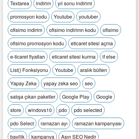
Textarea
indirim
yıl sonu indirimi
promosyon kodu
Youtube
youtuber
ofisimo indirim
ofisimo indirimn kodu
ofisimo
ofisimo promosyon kodu
eticaret sitesi açma
e-ticaret fiyatları
eticaret sitesi kurma
if else
List() Fonksiyonu
Youtube
aralık bülten
Yapay Zeka
yapay zeka seo
seo
satışa çıkan paketler
Google Play
Google
store
windovs10
pdo
pdo selected
pdo Select
ramazan ayı
ramazan kampanyası
bayilik
kampanya
Aşırı SEO Nedir