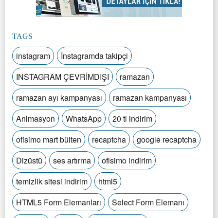
TAGS
instagram
İnstagramda takipçi
INSTAGRAM ÇEVRİMDIŞI
ramazan
ramazan ayı kampanyası
ramazan kampanyası
Animasyon
WhatsApp
20 tl indirim
ofisimo mart bülten
recaptcha
google recaptcha
Dizüstü
ses artırma
ofisimo indirim
temizlik sitesi indirim
html5
HTML5 Form Elemanları
Select Form Elemanı