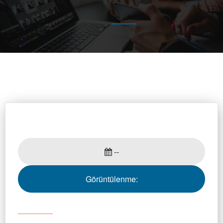
--
Görüntülenme: