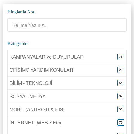
Bloglarda Ara
Kategoriler
KAMPANYALAR ve DUYURULAR
75
OFİSİMO YARDIM KONULARI
20
BİLİM - TEKNOLOJİ
54
SOSYAL MEDYA
37
MOBİL (ANDROID & IOS)
30
İNTERNET (WEB-SEO)
76