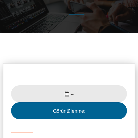
--
Görüntülenme: