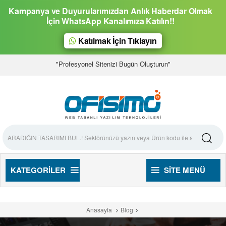
Kampanya ve Duyurularımızdan Anlık Haberdar Olmak
İçin WhatsApp Kanalımıza Katılın!!
Katılmak İçin Tıklayın
"Profesyonel Sitenizi Bugün Oluşturun"
KATEGORILER
SITE MENÜ
Anasayfa
Blog