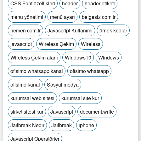
CSS Font özellikleri
header
header etiketi
menü yönetimi
menü ayarı
belgesiz com.tr
hemen com.tr
Javascript Kullanımı
örnek kodlar
javascript
Wireless Çekim
Wireless
Wireless Çekim alanı
Windows10
Windows
ofisimo whatsapp kanal
ofisimo whatsapp
ofisimo kanal
Sosyal medya
kurumsal web sitesi
kurumsal site kur
şirket sitesi kur
Javascript
document.write
Jailbreak Nedir
Jailbreak
iphone
Javascript Operatörler