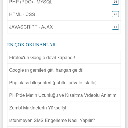
PHP (PDO) - MYSQL
25
HTML - CSS
25
JAVASCRİPT - AJAX
11
EN ÇOK OKUNANLAR
Firefox'un Google devri kapandı!
Google ın gemileri gitti hangarı geldi!
Php class bileşenleri (public, private, static)
PHP'de Metin Uzunluğu ve Kısaltma Videolu Anlatım
Zombi Makinelerin Yükselişi
İstenmeyen SMS Engelleme Nasıl Yapılır?