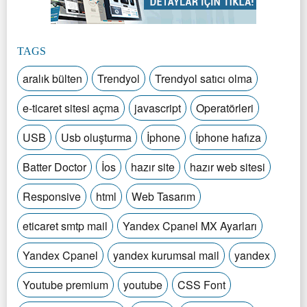
TAGS
aralık bülten
Trendyol
Trendyol satıcı olma
e-ticaret sitesi açma
javascript
Operatörleri
USB
Usb oluşturma
İphone
İphone hafıza
Batter Doctor
İos
hazır site
hazır web sitesi
Responsive
html
Web Tasarım
eticaret smtp mail
Yandex Cpanel MX Ayarları
Yandex Cpanel
yandex kurumsal mail
yandex
Youtube premium
youtube
CSS Font