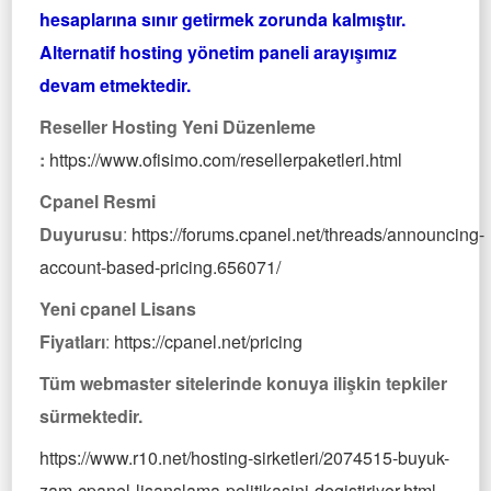
hesaplarına sınır getirmek zorunda kalmıştır.
Alternatif hosting yönetim paneli arayışımız
devam etmektedir.
Reseller Hosting Yeni Düzenleme
:
https://www.ofisimo.com/resellerpaketleri.html
Cpanel Resmi
Duyurusu
:
https://forums.cpanel.net/threads/announcing-
account-based-pricing.656071/
Yeni cpanel Lisans
Fiyatları
:
https://cpanel.net/pricing
Tüm webmaster sitelerinde konuya ilişkin tepkiler
sürmektedir.
https://www.r10.net/hosting-sirketleri/2074515-buyuk-
zam-cpanel-lisanslama-politikasini-degistiriyor.html