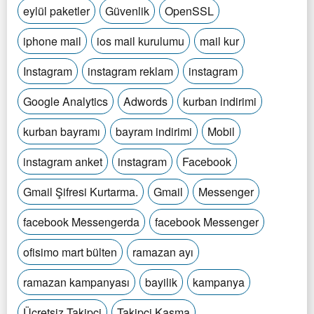
eylül paketler
Güvenlik
OpenSSL
iphone mail
ios mail kurulumu
mail kur
Instagram
instagram reklam
instagram
Google Analytics
Adwords
kurban indirimi
kurban bayramı
bayram indirimi
Mobil
instagram anket
instagram
Facebook
Gmail Şifresi Kurtarma.
Gmail
Messenger
facebook Messengerda
facebook Messenger
ofisimo mart bülten
ramazan ayı
ramazan kampanyası
bayilik
kampanya
Ücretsiz Takipçi
Takipçi Kasma