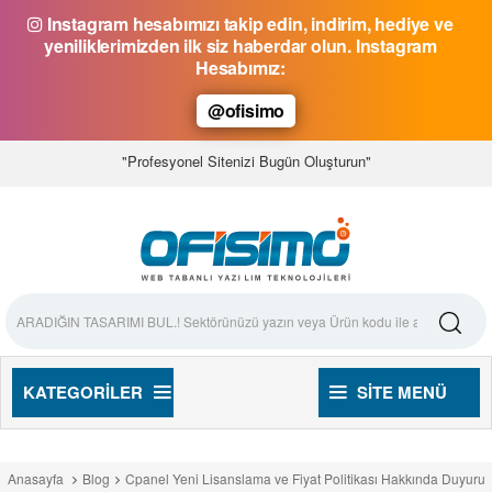
Instagram hesabımızı takip edin, indirim, hediye ve
yeniliklerimizden ilk siz haberdar olun. Instagram
Hesabımız:
@ofisimo
"Profesyonel Sitenizi Bugün Oluşturun"
KATEGORILER
SITE MENÜ
Anasayfa
Blog
Cpanel Yeni Lisanslama ve Fiyat Politikası Hakkında Duyuru