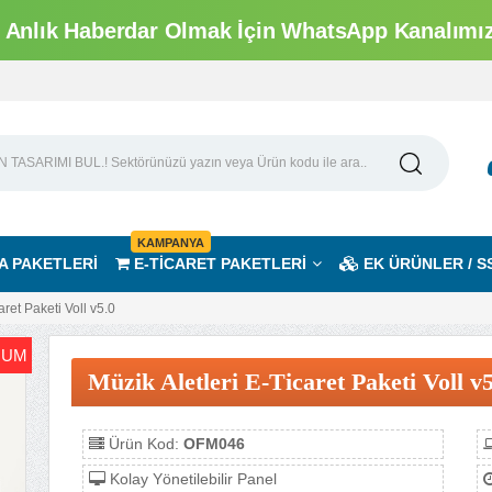
Anlık Haberdar Olmak İçin WhatsApp Kanalımıza
KAMPANYA
A PAKETLERİ
E-TİCARET PAKETLERİ
EK ÜRÜNLER / S
aret Paketi Voll v5.0
IUM
Müzik Aletleri E-Ticaret Paketi Voll v
Ürün Kod:
OFM046
Kolay Yönetilebilir Panel