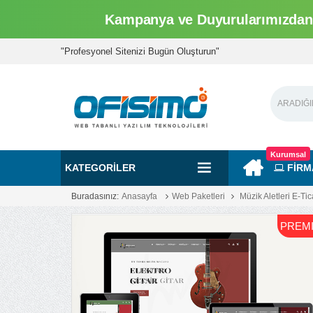
Kampanya ve Duyurularımızdan 
"Profesyonel Sitenizi Bugün Oluşturun"
Kurumsal
KATEGORILER
FİRM
Buradasınız:
Anasayfa
Web Paketleri
Müzik Aletleri E-Tic
PREM