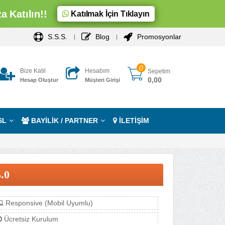
 Katılın!!
Katılmak İçin Tıklayın
S.S.S.
Blog
Promosyonlar
0
Bize Katıl
Hesabım
Sepetim
0,00
Hesap Oluştur
Müşteri Girişi
SL
BAYİLİK / PARTNER
İLETİŞİM
5.0
Responsive (Mobil Uyumlu)
Ücretsiz Kurulum