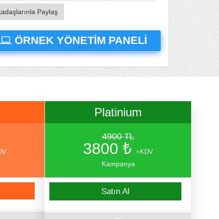
kadaşlarınla Paylaş
ÖRNEK YÖNETİM PANELİ
Platinium
4900 TL
3800 ₺
DV
+KDV
Kampanya
Satın Al