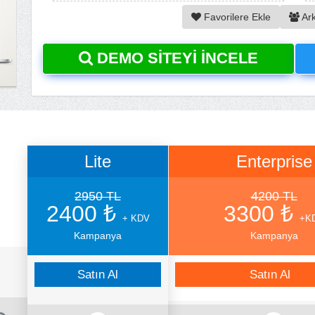
Favorilere Ekle
Ar
DEMO SİTEYİ İNCELE
Lite
Enterprise
2950 TL
4200 TL
2400 ₺
3300 ₺
+ KDV
+K
Kampanya
Kampanya
Satın Al
Satın Al