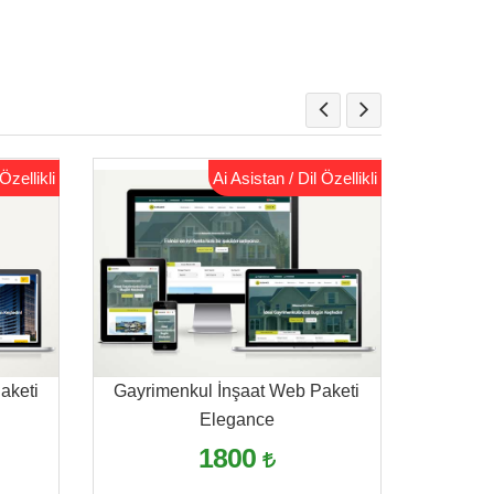
Özellikli
Ai Asistan / Dil Özellikli
aketi
Gayrimenkul İnşaat Web Paketi
Gayrim
Elegance
1800