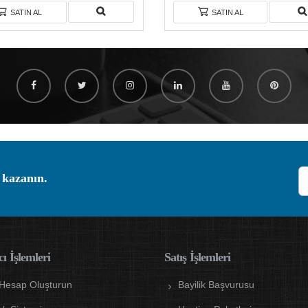
SATIN AL
SATIN AL
 kazanın.
ı İşlemleri
Satış İşlemleri
 Hesap Oluşturun
Bayilik Başvurusu