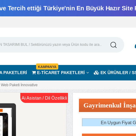
e Tercih ettiği Türkiye'nin En Büyük Hazır Site 
KAMPANYA
A PAKETLERİ
E-TİCARET PAKETLERİ
EK ÜRÜNLER / S
 Web Paketi İnnovative
Ai Asistan / Dil Özellikli
Gayrimenkul İnşa
En Uygun Fiyat Ga