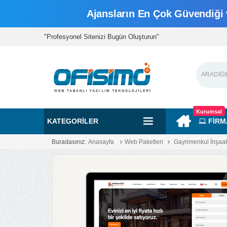
Ajansların En Çok Güvendiği v
"Profesyonel Sitenizi Bugün Oluşturun"
Kurumsal
KATEGORILER
FİRM
Buradasınız:
Anasayfa
Web Paketleri
Gayrimenkul İnşaat