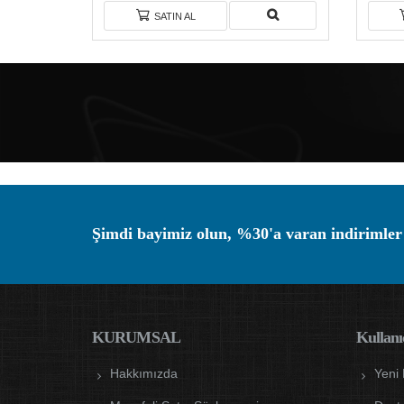
SATIN AL
Şimdi bayimiz olun, %30'a varan indirimler
KURUMSAL
Kullanıc
Hakkımızda
Yeni