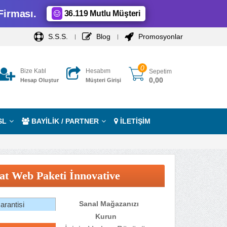
Firması.
36.119 Mutlu Müşteri
S.S.S.
Blog
Promosyonlar
0
Bize Katıl
Hesabım
Sepetim
0,00
Hesap Oluştur
Müşteri Girişi
SL
BAYİLİK / PARTNER
İLETİŞİM
at Web Paketi İnnovative
Sanal Mağazanızı
rantisi
Kurun