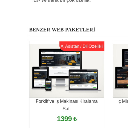
19-
Ve daha bir çok özellik.
BENZER WEB PAKETLERİ
Ai Asistan / Dil Özellikli
Forklif ve İş Makinası Kiralama
İç Mi
Satı
1399