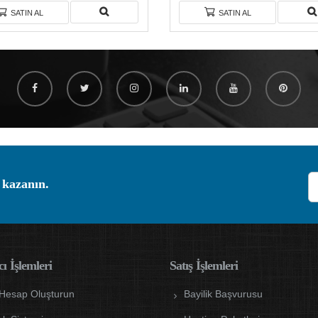
SATIN AL
SATIN AL
 kazanın.
ı İşlemleri
Satış İşlemleri
 Hesap Oluşturun
Bayilik Başvurusu