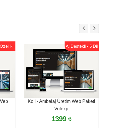
Özellikli
Ai Destekli - 5 Dil
 Web
Koli - Ambalaj Üretim Web Paketi
Telefon 
Vulexp
1399