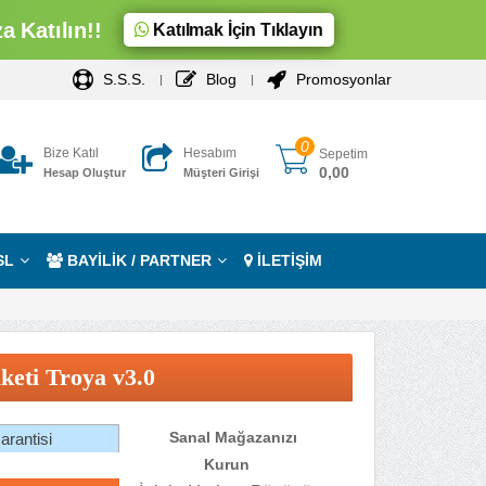
 Katılın!!
Katılmak İçin Tıklayın
S.S.S.
Blog
Promosyonlar
0
Bize Katıl
Hesabım
Sepetim
0,00
Hesap Oluştur
Müşteri Girişi
SL
BAYİLİK / PARTNER
İLETİŞİM
eti Troya v3.0
Sanal Mağazanızı
rantisi
Kurun