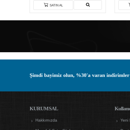
SATIN AL
Şimdi bayimiz olun, %30'a varan indirimler
KURUMSAL
Kullanıc
Hakkımızda
Yeni