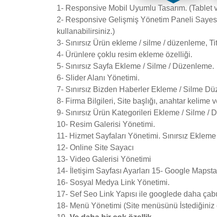
1- Responsive Mobil Uyumlu Tasarım. (Tablet 
2- Responsive Gelişmiş Yönetim Paneli Sayesin
kullanabilirsiniz.)
3- Sınırsız Ürün ekleme / silme / düzenleme, Tit
4- Ürünlere çoklu resim ekleme özelliği.
5- Sınırsız Sayfa Ekleme / Silme / Düzenleme.
6- Slider Alanı Yönetimi.
7- Sınırsız Bizden Haberler Ekleme / Silme Düz
8- Firma Bilgileri, Site başlığı, anahtar kelime 
9- Sınırsız Ürün Kategorileri Ekleme / Silme /
10- Resim Galerisi Yönetimi.
11- Hizmet Sayfaları Yönetimi. Sınırsız Ekleme 
12- Online Site Sayacı
13- Video Galerisi Yönetimi
14- İletişim Sayfası Ayarları 15- Google Mapst
16- Sosyal Medya Link Yönetimi.
17- Sef Seo Link Yapısı ile googlede daha çab
18- Menü Yönetimi (Site menüsünü İstediğiniz g