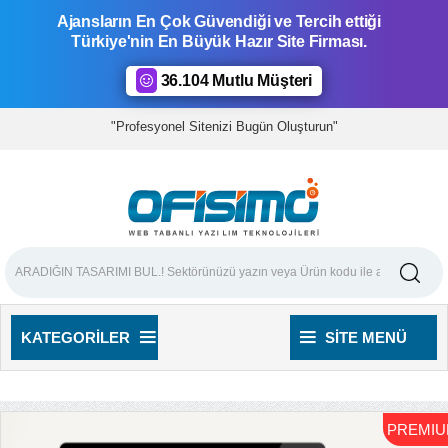
Ajansların En Çok Güvendiği ve Tercih ettiği
Türkiye'nin En Büyük Hazır Site Firması.
36.104 Mutlu Müşteri
"Profesyonel Sitenizi Bugün Oluşturun"
KATEGORILER
SITE MENÜ
PREMI