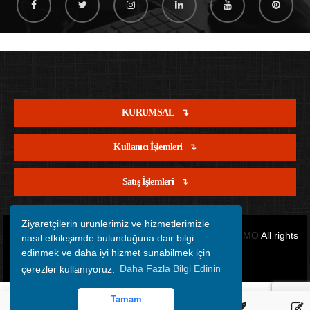
KURUMSAL
Kullanıcı İşlemleri
Satış İşlemleri
Ziyaretçilerin ürünlerimiz ve hizmetlerimizle
Copyright © 2012 - 2026 Tüm Hakları Saklıdır.
OFİSİMO
All rights
nasıl etkileşimde bulunduğuna dair bilgi
edinmek ve daha iyi hizmet sunabilmek için
reserved.
çerezler kullanıyoruz.
Daha Fazla Bilgi Edinin
Tamam