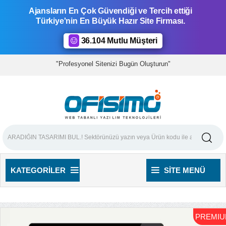
Ajansların En Çok Güvendiği ve Tercih ettiği
Türkiye'nin En Büyük Hazır Site Firması.
36.104 Mutlu Müşteri
"Profesyonel Sitenizi Bugün Oluşturun"
KATEGORILER
SITE MENÜ
PREMI