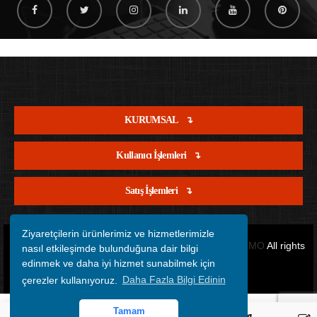
KURUMSAL
Kullanıcı İşlemleri
Satış İşlemleri
Ziyaretçilerin ürünlerimiz ve hizmetlerimizle
Copyright © 2012 - 2026 Tüm Hakları Saklıdır.
OFİSİMO
All rights
nasıl etkileşimde bulunduğuna dair bilgi
edinmek ve daha iyi hizmet sunabilmek için
reserved.
çerezler kullanıyoruz.
Daha Fazla Bilgi Edinin
Tamam