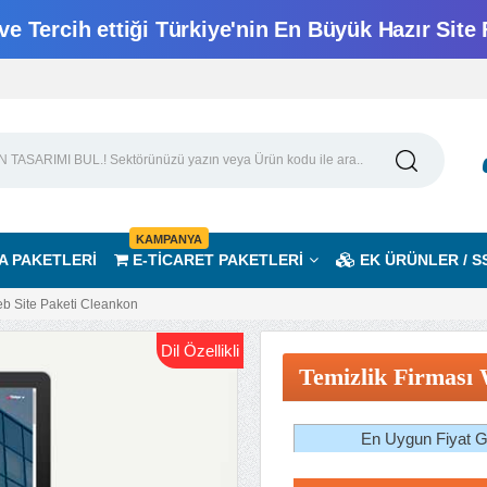
e Tercih ettiği Türkiye'nin En Büyük Hazır Site 
KAMPANYA
A PAKETLERİ
E-TİCARET PAKETLERİ
EK ÜRÜNLER / S
eb Site Paketi Cleankon
Dil Özellikli
Temizlik Firması 
En Uygun Fiyat Ga