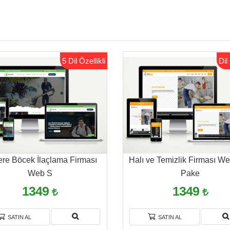
5 Dil Özellikli
Dil 
re Böcek İlaçlama Firması
Halı ve Temizlik Firması We
Web S
Pake
1349
1349
SATIN AL
SATIN AL