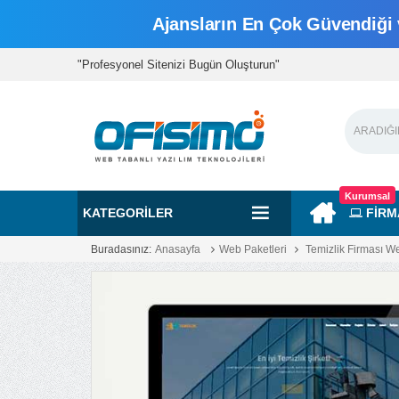
Ajansların En Çok Güvendiği v
"Profesyonel Sitenizi Bugün Oluşturun"
Kurumsal
KATEGORILER
FİRM
Buradasınız:
Anasayfa
Web Paketleri
Temizlik Firması W