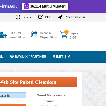
Firması.
36.114 Mutlu Müşteri
S.S.S.
Blog
Promosyonlar
0
Bize Katıl
Hesabım
Sepetim
0,00
Hesap Oluştur
Müşteri Girişi
SL
BAYİLİK / PARTNER
İLETİŞİM
Web Site Paketi Cleankon
Sanal Mağazanızı
rantisi
Kurun