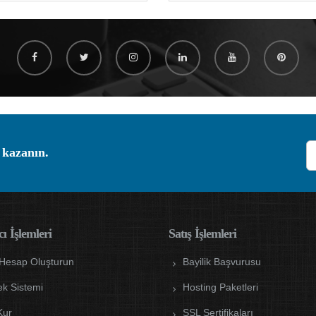
 kazanın.
ı İşlemleri
Satış İşlemleri
 Hesap Oluşturun
Bayilik Başvurusu
ek Sistemi
Hosting Paketleri
Kur
SSL Sertifikaları