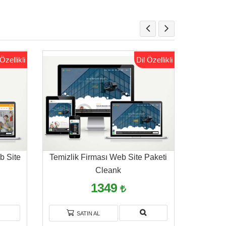
Özellikli
Dil Özellikli
b Site
Temizlik Firması Web Site Paketi
Halı Yık
Cleank
1349
SATIN AL
S