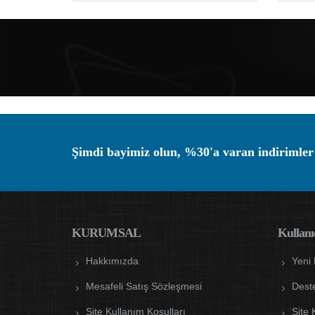
Şimdi bayimiz olun, %30'a varan indirimler
KURUMSAL
Kullanıc
Hakkımızda
Yeni
Mesafeli Satış Sözleşmesi
Dest
Site Kullanım Koşulları
Site 