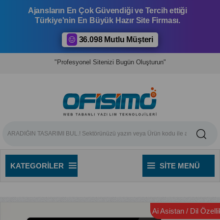
Ajansların En Çok Güvendiği ve Tercih ettiği
Türkiye'nin En Büyük Hazır Site Firması.
36.098 Mutlu Müşteri
"Profesyonel Sitenizi Bugün Oluşturun"
KATEGORILER
SITE MENÜ
Ai Asistan / Dil Özellik