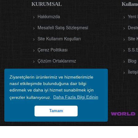
KURUMSAL
Kullanıc
Hakkımızda
Yeni
Mesafeli Satış Sözleşmesi
Dest
Site Kullanım Koşulları
Site 
Çerez Politikası
S.S.S
Çözüm Ortaklarımız
Blog
Hesap Numaralarımız
İletiş
Ziyaretçilerin ürünlerimiz ve hizmetlerimizle
nasıl etkileşimde bulunduğuna dair bilgi
edinmek ve daha iyi hizmet sunabilmek için
çerezler kullanıyoruz.
Daha Fazla Bilgi Edinin
TR
Tamam
Copyr