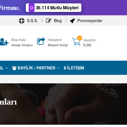
Firması.
36.114 Mutlu Müşteri
S.S.S.
Blog
Promosyonlar
0
Bize Katıl
Hesabım
Sepetim
0,00
Hesap Oluştur
Müşteri Girişi
SL
BAYİLİK / PARTNER
İLETİŞİM
mları