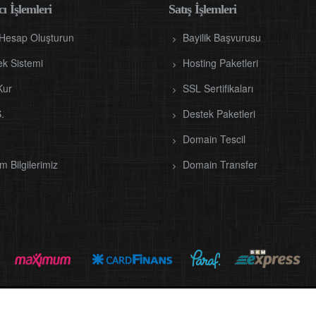
ı İşlemleri
Satış İşlemleri
 Hesap Oluşturun
Bayilik Başvurusu
ek Sistemi
Hosting Paketleri
Kur
SSL Sertifikaları
.
Destek Paketleri
Domain Tescil
im Bilgilerimiz
Domain Transfer
ight © 2012 - 2026 Tüm Hakları Saklıdır.
OFİSİMO
All rights re