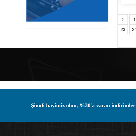
1
23
2
Şimdi bayimiz olun, %30'a varan indirimler