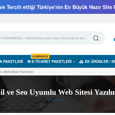
e Tercih ettiği Türkiye'nin En Büyük Hazır Site 
KAMPANYA
A PAKETLERİ
E-TİCARET PAKETLERİ
EK ÜRÜNLER / S
u Web Sitesi Yazılımları
l ve Seo Uyumlu Web Sitesi Yazılı