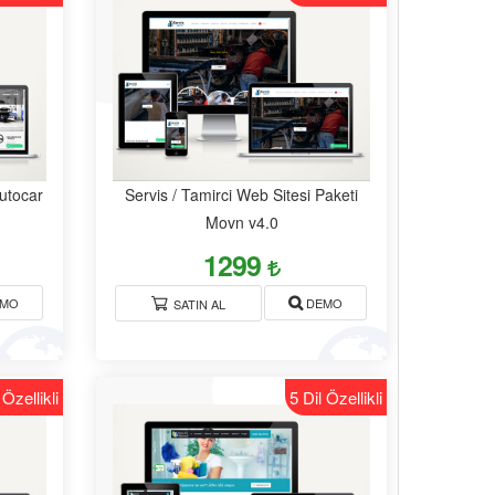
utocar
Servis / Tamirci Web Sitesi Paketi
Movn v4.0
1299
MO
DEMO
SATIN AL
 Özellikli
5 Dil Özellikli