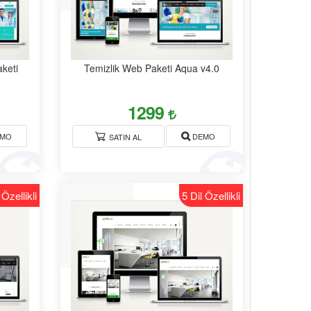
aketi
Temizlik Web Paketi Aqua v4.0
1299
MO
DEMO
SATIN AL
 Özellikli
5 Dil Özellikli