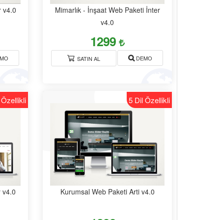
 v4.0
Mimarlık - İnşaat Web Paketi İnter
v4.0
1299
MO
DEMO
SATIN AL
 Özellikli
5 Dil Özellikli
 v4.0
Kurumsal Web Paketi Arti v4.0