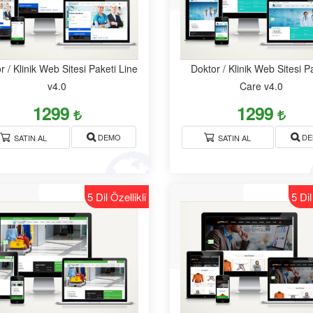
r / Klinik Web Sitesi Paketi Line
Doktor / Klinik Web Sitesi P
v4.0
Care v4.0
1299
1299
DEMO
DE
SATIN AL
SATIN AL
5 Dil Özellikli
5 Dil
Emlak Web Paketi Maxen
v5.0
İnşaat - Mimarlık Web