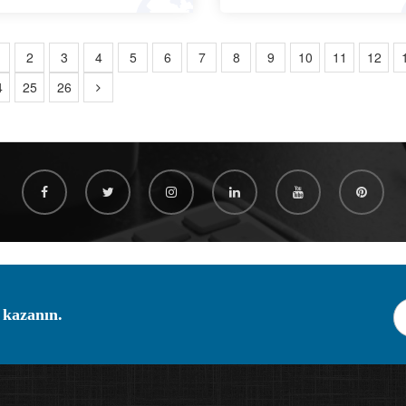
2
3
4
5
6
7
8
9
10
11
12
4
25
26
 kazanın.