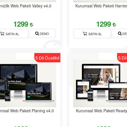
Paketi Architecture
mizlik Web Paketi Valley v4.0
Kurumsal Web Paketi Harrier
1299
1299
Kurumsal Firma Web
Sitesi Paketi MultiSektor
DEMO
DE
SATIN AL
SATIN AL
Emlak Gayrimenkul Web
Paketi Realtor
5 Dil Özellikli
5 Dil
Çatı İzolasyon Firması
Web Sitesi Roofex
Gayrimenkul İnşaat Web
Paketi Multi
msal Web Paketi Planing v4.0
Kurumsal Web Paketi Ready
Dil Kursu Web Sitesi