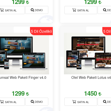
1299
1299
Paketi Learning
DEMO
DE
SATIN AL
SATIN AL
5 Dil Özellikli
5 Dil
umsal Web Paketi Finger v4.0
Otel Web Paketi Lotus v4
1299
1450
DEMO
DE
SATIN AL
SATIN AL