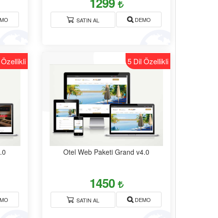
1299
MO
DEMO
SATIN AL
 Özellikli
5 Dil Özellikli
.0
Otel Web Paketi Grand v4.0
1450
MO
DEMO
SATIN AL