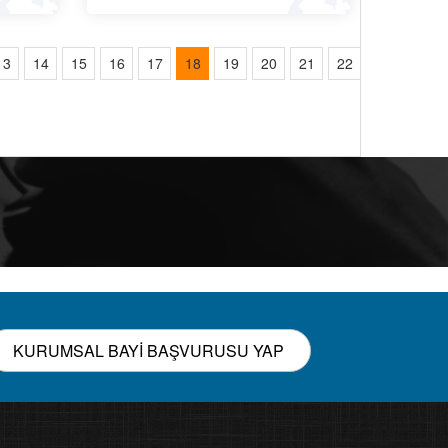
13
14
15
16
17
18
19
20
21
22
KURUMSAL BAYİ BAŞVURUSU YAP