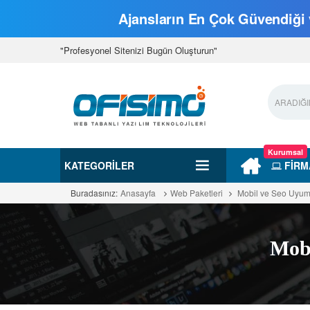
Ajansların En Çok Güvendiği v
"Profesyonel Sitenizi Bugün Oluşturun"
Kurumsal
KATEGORILER
FİRM
Buradasınız:
Anasayfa
Web Paketleri
Mobil ve Seo Uyuml
Mobi