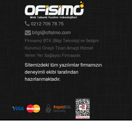
0212 706 78 75
bilgi@ofisimo.com
Firmamız BTK (Bilgi Teknoloji ve İletişim
Kurumu) Onaylı Ticari Amaçlı Hizmet
Veren Yer Sağlayıcı Firmasıdır.
Sitemizdeki tüm yazılımlar firmamızın
deneyimli ekibi tarafından
hazırlanmaktadır.
served.