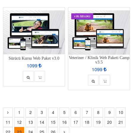
5 DIL ÖZELLIKLI
Veteriner / Klinik Web Paketi Camp
Sürücü Kursu Web Paket v3.0
v3.5
1099
1099
1
2
3
4
5
6
7
8
9
10
11
12
13
14
15
16
17
18
19
20
21
22
23
24
25
26