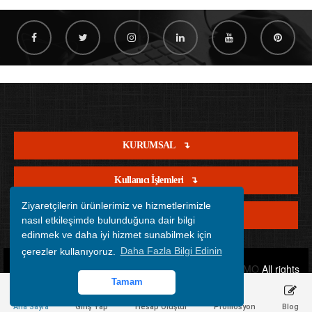
KURUMSAL
Kullanıcı İşlemleri
Ziyaretçilerin ürünlerimiz ve hizmetlerimizle
Satış İşlemleri
nasıl etkileşimde bulunduğuna dair bilgi
edinmek ve daha iyi hizmet sunabilmek için
çerezler kullanıyoruz.
Daha Fazla Bilgi Edinin
Copyright © 2012 - 2026 Tüm Hakları Saklıdır.
OFİSİMO
All rights
Tamam
reserved.
Ana Sayfa
Giriş Yap
Hesap Oluştur
Promosyon
Blog