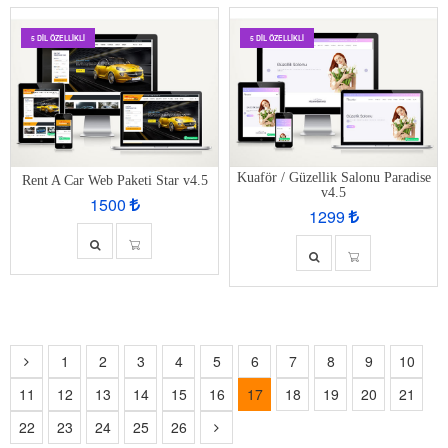
5 DIL ÖZELLIKLI
5 DIL ÖZELLIKLI
Kuaför / Güzellik Salonu Paradise
Rent A Car Web Paketi Star v4.5
v4.5
1500
1299
1
2
3
4
5
6
7
8
9
10
11
12
13
14
15
16
17
18
19
20
21
22
23
24
25
26