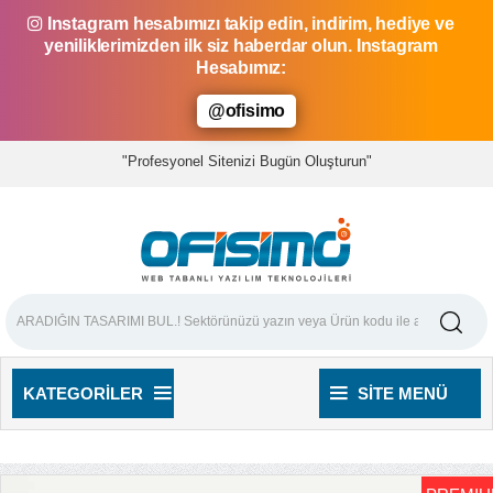
Instagram hesabımızı takip edin, indirim, hediye ve
yeniliklerimizden ilk siz haberdar olun. Instagram
Hesabımız:
@ofisimo
"Profesyonel Sitenizi Bugün Oluşturun"
KATEGORILER
SITE MENÜ