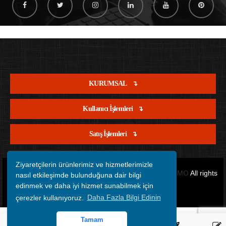
KURUMSAL
Kullanıcı İşlemleri
Satış İşlemleri
Ziyaretçilerin ürünlerimiz ve hizmetlerimizle
Copyright © 2012 - 2026 Tüm Hakları Saklıdır.
OFİSİMO
All rights
nasıl etkileşimde bulunduğuna dair bilgi
edinmek ve daha iyi hizmet sunabilmek için
reserved.
çerezler kullanıyoruz.
Daha Fazla Bilgi Edinin
Tamam