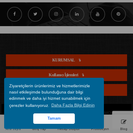
KURUMSAL
Kullanıcı İşlemleri
Ziyaretçilerin ürünlerimiz ve hizmetlerimizle
Satış İşlemleri
nasıl etkileşimde bulunduğuna dair bilgi
edinmek ve daha iyi hizmet sunabilmek için
çerezler kullanıyoruz.
Daha Fazla Bilgi Edinin
Copyright © 2012 - 2026 Tüm Hakları Saklıdır.
OFİSİMO
All rights
Tamam
reserved.
Ana Sayfa
Giriş Yap
Hesap Oluştur
Promosyon
Blog