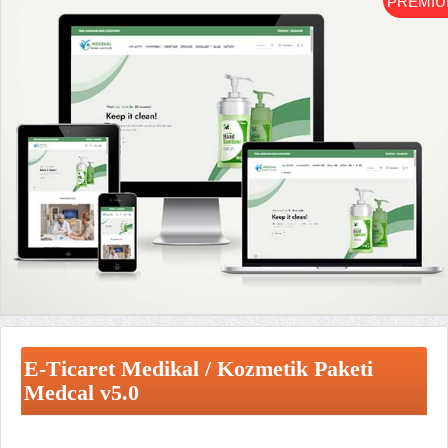
PREMI
E-Ticaret Medikal / Kozmetik Paketi
Medcal v5.0