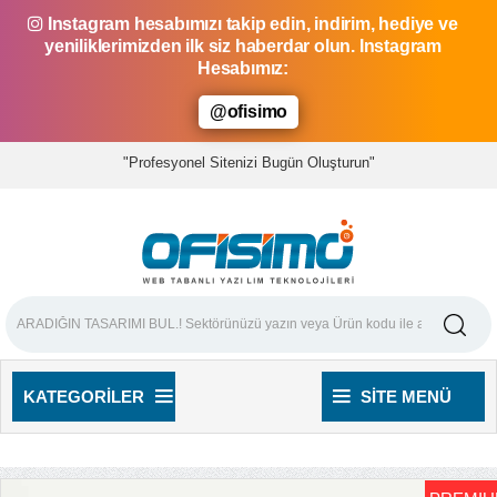
Instagram hesabımızı takip edin, indirim, hediye ve
yeniliklerimizden ilk siz haberdar olun. Instagram
Hesabımız:
@ofisimo
"Profesyonel Sitenizi Bugün Oluşturun"
KATEGORILER
SITE MENÜ