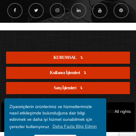
KURUMSAL
Kullanıcı İşlemleri
Satış İşlemleri
Ziyaretçilerin ürünlerimiz ve hizmetlerimizle
Copyright © 2012 - 2026 Tüm Hakları Saklıdır.
OFİSİMO
All rights
nasıl etkileşimde bulunduğuna dair bilgi
edinmek ve daha iyi hizmet sunabilmek için
reserved.
çerezler kullanıyoruz.
Daha Fazla Bilgi Edinin