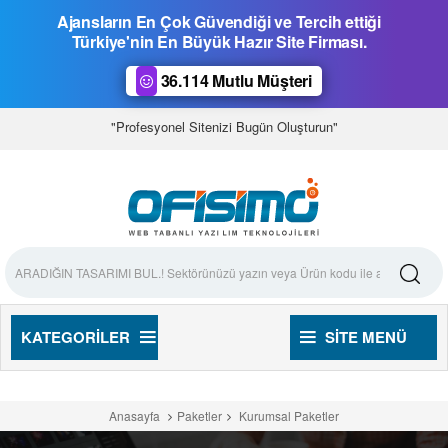
Ajansların En Çok Güvendiği ve Tercih ettiği
Türkiye'nin En Büyük Hazır Site Firması.
36.114 Mutlu Müşteri
"Profesyonel Sitenizi Bugün Oluşturun"
KATEGORILER
SITE MENÜ
Anasayfa
Paketler
Kurumsal Paketler