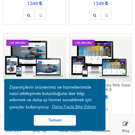
1349
1349
5 DIL ÖZELLIKLI
5 DIL ÖZELLIKLI
Yazıcı - Telefon Tamir Firma Web
Plastik / Ambalaj Firma Web Sitesi
Ziyaretçilerin ürünlerimiz ve hizmetlerimizle
Sitesi Cure v6.0
Factory v6.0
nasıl etkileşimde bulunduğuna dair bilgi
1349
1349
edinmek ve daha iyi hizmet sunabilmek için
çerezler kullanıyoruz.
Daha Fazla Bilgi Edinin
Tamam
Ana Sayfa
Giriş Yap
Hesap Oluştur
Promosyon
Blog