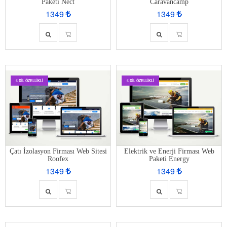
Paketi Nect
Caravancamp
1349
1349
5 DIL ÖZELLIKLI
5 DIL ÖZELLIKLI
Çatı İzolasyon Firması Web Sitesi
Elektrik ve Enerji Firması Web
Roofex
Paketi Energy
1349
1349