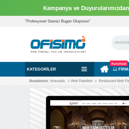
Kampanya ve Duyurularımızdan 
"Profesyonel Sitenizi Bugün Oluşturun"
Kurumsal
KATEGORILER
FİRM
Buradasınız:
Anasayfa
Web Paketleri
Restaurant Web Pak