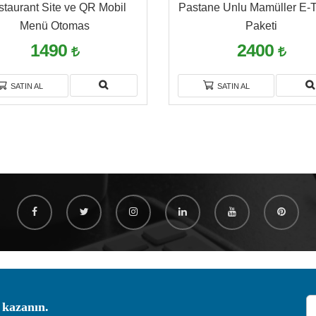
taurant Site ve QR Mobil
Pastane Unlu Mamüller E-T
Menü Otomas
Paketi
1490
2400
SATIN AL
SATIN AL
 kazanın.