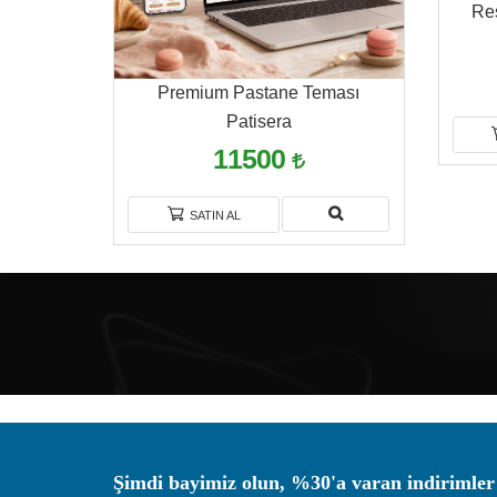
Res
Premium Pastane Teması
Patisera
11500
SATIN AL
Şimdi bayimiz olun, %30'a varan indirimler