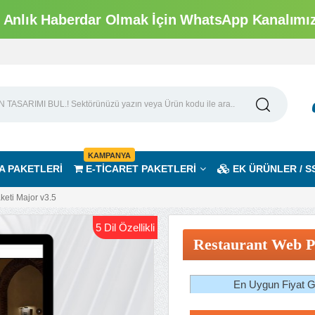
Anlık Haberdar Olmak İçin WhatsApp Kanalımıza
KAMPANYA
A PAKETLERİ
E-TİCARET PAKETLERİ
EK ÜRÜNLER / S
eti Major v3.5
5 Dil Özellikli
Restaurant Web P
En Uygun Fiyat Ga