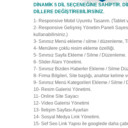
DİNAMİK 5 DİL SEÇENEĞİNE SAHİPTİR. DİL
DİLLERE DEĞİŞTİREBİLİRSİNİZ.
1- Responsive Mobil Uyumlu Tasarım. (Tablet 
2- Responsive Gelişmiş Yönetim Paneli Sayesin
kullanabilirsiniz.)
3- Sınırsız Menü ekleme / silme / düzenleme, Ti
4- Menülere çoklu resim ekleme özelliği.
5- Sınırsız Sayfa Ekleme / Silme / Düzenleme.
6- Slider Alanı Yönetimi.
7- Sınırsız Bizden Haberler Ekleme / Silme Düz
8- Firma Bilgileri, Site başlığı, anahtar kelime 
9- Sınırsız Menü Kategorileri Ekleme / Silme 
10- Resim Galerisi Yönetimi.
11- Online Site Sayacı
12- Video Galerisi Yönetimi
13- İletişim Sayfası Ayarları
14- Sosyal Medya Link Yönetimi.
15- Sef Seo Link Yapısı ile googlede daha çab