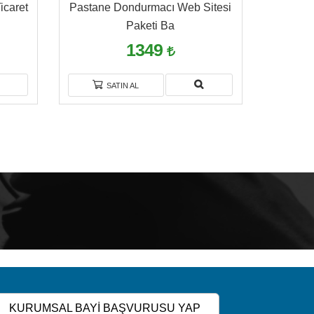
icaret
Pastane Dondurmacı Web Sitesi
Çiğ 
Paketi Ba
1349
SATIN AL
S
KURUMSAL BAYİ BAŞVURUSU YAP