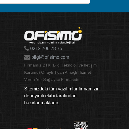
0212 706 78 75
bilgi@ofisimo.com
Firmamız BTK (Bilgi Teknoloji ve İletişim
Kurumu) Onaylı Ticari Amaçlı Hizmet
Veren Yer Sağlayıcı Firmasıdır.
Sitemizdeki tüm yazılımlar firmamızın
deneyimli ekibi tarafından
hazırlanmaktadır.