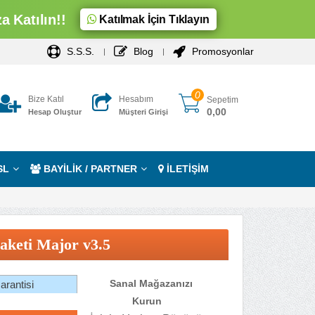
 Katılın!!
Katılmak İçin Tıklayın
S.S.S.
Blog
Promosyonlar
0
Bize Katıl
Hesabım
Sepetim
0,00
Hesap Oluştur
Müşteri Girişi
SL
BAYİLİK / PARTNER
İLETİŞİM
aketi Major v3.5
Sanal Mağazanızı
rantisi
Kurun