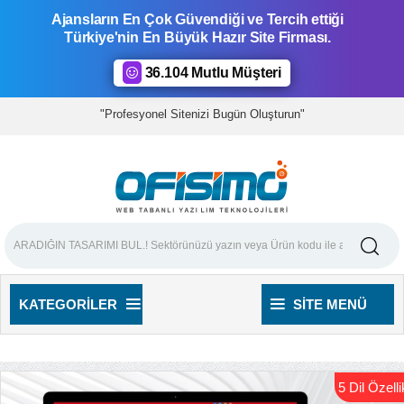
Ajansların En Çok Güvendiği ve Tercih ettiği
Türkiye'nin En Büyük Hazır Site Firması.
36.104 Mutlu Müşteri
"Profesyonel Sitenizi Bugün Oluşturun"
KATEGORILER
SITE MENÜ
5 Dil Özellik