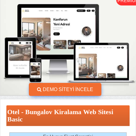
PREMI
DEMO SİTEYİ İNCELE
Otel - Bungalov Kiralama Web Sitesi
Basic