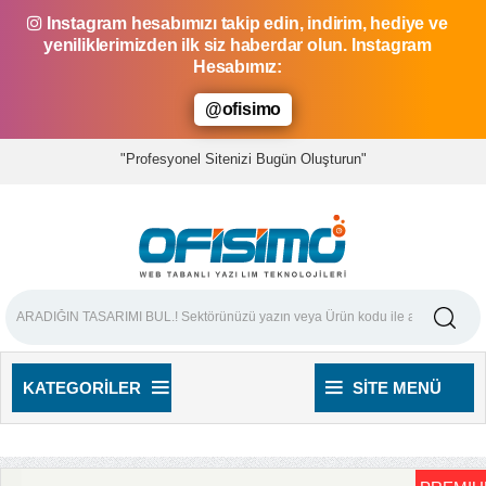
Instagram hesabımızı takip edin, indirim, hediye ve
yeniliklerimizden ilk siz haberdar olun. Instagram
Hesabımız:
@ofisimo
"Profesyonel Sitenizi Bugün Oluşturun"
KATEGORILER
SITE MENÜ