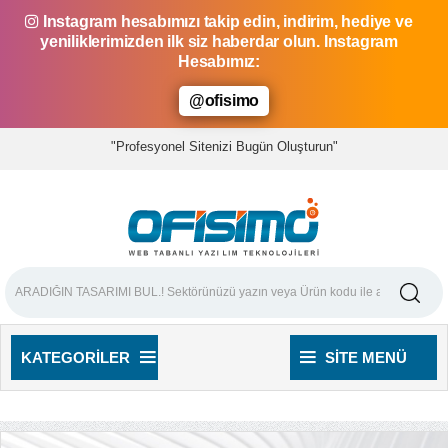
Instagram hesabımızı takip edin, indirim, hediye ve
yeniliklerimizden ilk siz haberdar olun. Instagram
Hesabımız:
@ofisimo
"Profesyonel Sitenizi Bugün Oluşturun"
KATEGORILER
SITE MENÜ