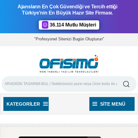
Ajansların En Çok Güvendiği ve Tercih ettiği
Türkiye'nin En Büyük Hazır Site Firması.
36.114 Mutlu Müşteri
"Profesyonel Sitenizi Bugün Oluşturun"
KATEGORILER
SITE MENÜ