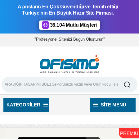
Ajansların En Çok Güvendiği ve Tercih ettiği
Türkiye'nin En Büyük Hazır Site Firması.
36.104 Mutlu Müşteri
"Profesyonel Sitenizi Bugün Oluşturun"
KATEGORILER
SITE MENÜ
PREMI