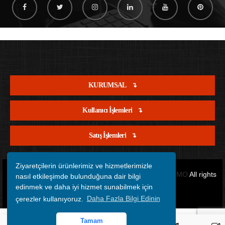
KURUMSAL
Kullanıcı İşlemleri
Satış İşlemleri
Ziyaretçilerin ürünlerimiz ve hizmetlerimizle
Copyright © 2012 - 2026 Tüm Hakları Saklıdır.
OFİSİMO
All rights
nasıl etkileşimde bulunduğuna dair bilgi
edinmek ve daha iyi hizmet sunabilmek için
reserved.
çerezler kullanıyoruz.
Daha Fazla Bilgi Edinin
Tamam