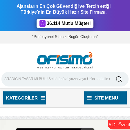
Ajansların En Çok Güvendiği ve Tercih ettiği
Türkiye'nin En Büyük Hazır Site Firması.
36.114 Mutlu Müşteri
"Profesyonel Sitenizi Bugün Oluşturun"
KATEGORILER
SITE MENÜ
5 Dil Özellik