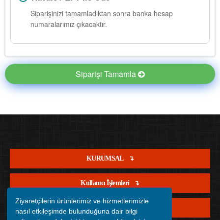
Siparişinizi tamamladıktan sonra banka hesap
numaralarımız çıkacaktır.
Siparişi Tamamla
KURUMSAL
Kullanıcı İşlemleri
Ziyaretçilerin ürünlerimiz ve hizmetlerimizle
Satış İşlemleri
nasıl etkileşimde bulunduğuna dair bilgi