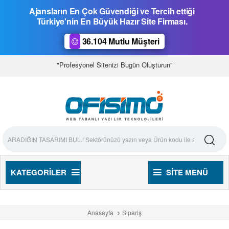
Ajansların En Çok Güvendiği ve Tercih ettiği
Türkiye'nin En Büyük Hazır Site Firması.
36.104 Mutlu Müşteri
"Profesyonel Sitenizi Bugün Oluşturun"
KATEGORILER
SITE MENÜ
Anasayfa
Sipariş