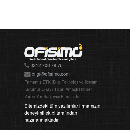
0212 706 78 75
bilgi@ofisimo.com
Firmamız BTK (Bilgi Teknoloji ve İletişim
Kurumu) Onaylı Ticari Amaçlı Hizmet
Veren Yer Sağlayıcı Firmasıdır.
Sitemizdeki tüm yazılımlar firmamızın
deneyimli ekibi tarafından
hazırlanmaktadır.