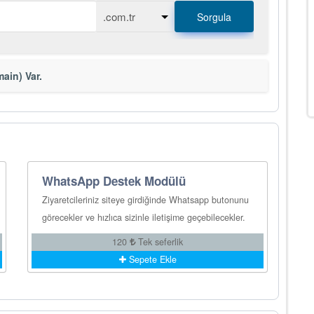
Sorgula
ain) Var.
WhatsApp Destek Modülü
Ziyaretcileriniz siteye girdiğinde Whatsapp butonunu
görecekler ve hızlıca sizinle iletişime geçebilecekler.
120
Tek seferlik
Sepete Ekle