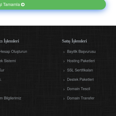
işi Tamamla
ı İşlemleri
Satış İşlemleri
 Hesap Oluşturun
Bayilik Başvurusu
ek Sistemi
Hosting Paketleri
Kur
SSL Sertifikaları
.
Destek Paketleri
Domain Tescil
im Bilgilerimiz
Domain Transfer