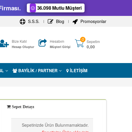
Firması.
36.098 Mutlu Müşteri
S.S.S.
Blog
Promosyonlar
0
Bize Katıl
Hesabım
Sepetim
0,00
Hesap Oluştur
Müşteri Girişi
SL
BAYİLİK / PARTNER
İLETİŞİM
Sepet Detayı
Sepetinizde Ürün Bulunmamaktadır.