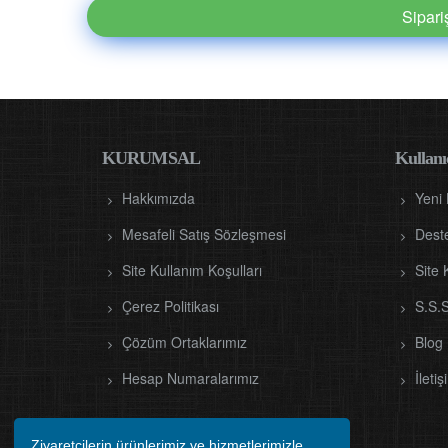
Sipar
KURUMSAL
Kullanıc
Hakkımızda
Yeni
Mesafeli Satış Sözleşmesi
Dest
Site Kullanım Koşulları
Site 
Çerez Politikası
S.S.S
Çözüm Ortaklarımız
Blog
Hesap Numaralarımız
İletiş
Ziyaretçilerin ürünlerimiz ve hizmetlerimizle