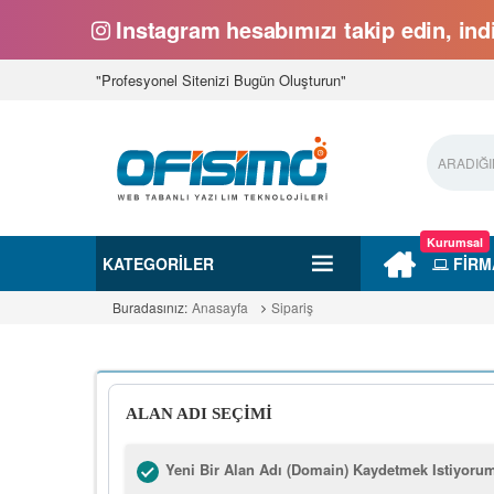
Instagram hesabımızı takip edin, indi
"Profesyonel Sitenizi Bugün Oluşturun"
Kurumsal
KATEGORILER
FİRM
Buradasınız:
Anasayfa
Sipariş
ALAN ADI SEÇİMİ
Yeni Bir Alan Adı (Domain) Kaydetmek Istiyoru