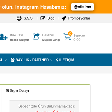
ar olun. Instagram Hesabımız:
@ofisimo
S.S.S.
Blog
Promosyonlar
0
Bize Katıl
Hesabım
Sepetim
0,00
Hesap Oluştur
Müşteri Girişi
SL
BAYİLİK / PARTNER
İLETİŞİM
Sepet Detayı
Sepetinizde Ürün Bulunmamaktadır.