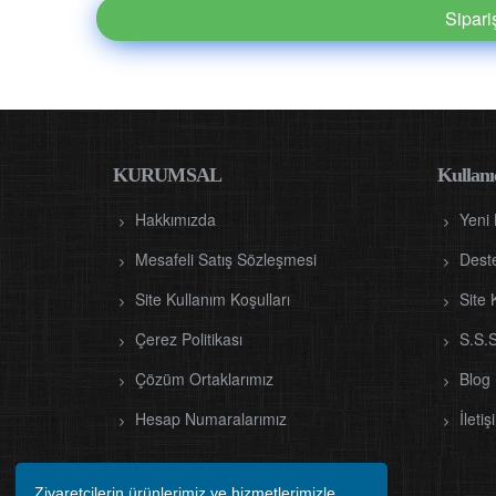
Sipar
KURUMSAL
Kullanıc
Hakkımızda
Yeni
Mesafeli Satış Sözleşmesi
Dest
Site Kullanım Koşulları
Site 
Çerez Politikası
S.S.S
Çözüm Ortaklarımız
Blog
Hesap Numaralarımız
İletiş
Ziyaretçilerin ürünlerimiz ve hizmetlerimizle