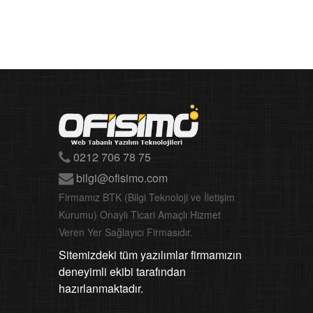
0212 706 78 75
bilgi@ofisimo.com
Firmamız BTK (Bilgi Teknoloji ve İletişim
Kurumu) Onaylı Ticari Amaçlı Hizmet
Veren Yer Sağlayıcı Firmasıdır.
Sitemizdeki tüm yazılımlar firmamızın
deneyimli ekibi tarafından
hazırlanmaktadır.