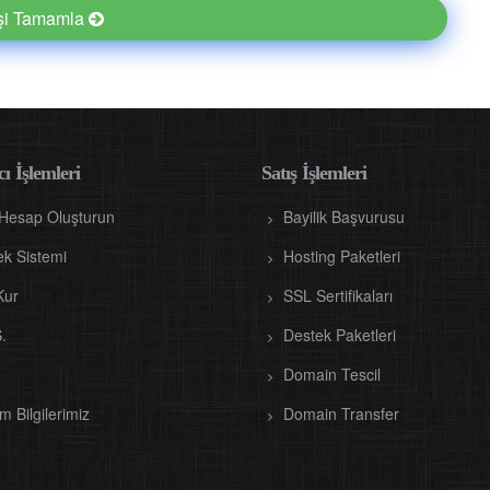
işi Tamamla
ı İşlemleri
Satış İşlemleri
 Hesap Oluşturun
Bayilik Başvurusu
ek Sistemi
Hosting Paketleri
Kur
SSL Sertifikaları
.
Destek Paketleri
Domain Tescil
im Bilgilerimiz
Domain Transfer