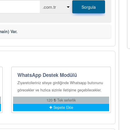
Sorgula
ain) Var.
WhatsApp Destek Modülü
Ziyaretcileriniz siteye girdiğinde Whatsapp butonunu
görecekler ve hızlıca sizinle iletişime geçebilecekler.
120
Tek seferlik
Sepete Ekle