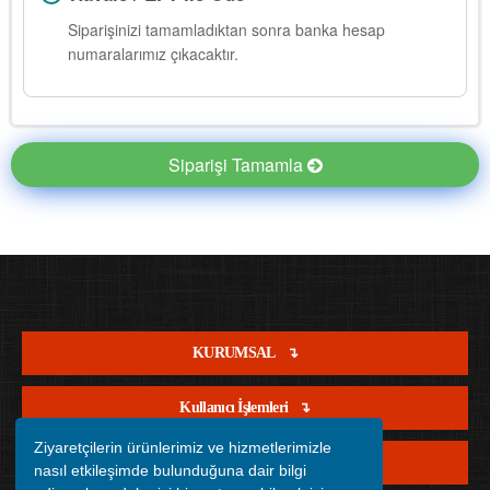
Siparişinizi tamamladıktan sonra banka hesap
numaralarımız çıkacaktır.
Siparişi Tamamla
KURUMSAL
Kullanıcı İşlemleri
Ziyaretçilerin ürünlerimiz ve hizmetlerimizle
Satış İşlemleri
nasıl etkileşimde bulunduğuna dair bilgi