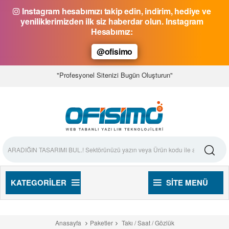
Instagram hesabımızı takip edin, indirim, hediye ve
yeniliklerimizden ilk siz haberdar olun. Instagram
Hesabımız:
@ofisimo
"Profesyonel Sitenizi Bugün Oluşturun"
KATEGORILER
SITE MENÜ
Anasayfa
Paketler
Takı / Saat / Gözlük