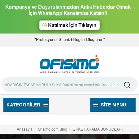
Kampanya ve Duyurularımızdan Anlık Haberdar Olmak
İçin WhatsApp Kanalımıza Katılın!!
Katılmak İçin Tıklayın
"Profesyonel Sitenizi Bugün Oluşturun"
KATEGORILER
SITE MENÜ
Anasayfa
Ofisimo.com Blog
ETİKET ARAMA SONUÇLARI