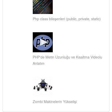
Php class bileşenleri (public, private, static)
PHP'de Metin Uzunluğu ve Kısaltma Videolu
Anlatım
Zombi Makinelerin Yükselişi