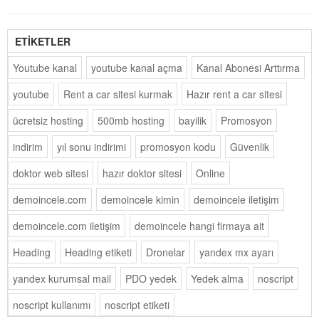
ETİKETLER
Youtube kanal
youtube kanal açma
Kanal Abonesi Arttırma
youtube
Rent a car sitesi kurmak
Hazır rent a car sitesi
ücretsiz hosting
500mb hosting
bayilik
Promosyon
indirim
yıl sonu indirimi
promosyon kodu
Güvenlik
doktor web sitesi
hazır doktor sitesi
Online
demoincele.com
demoincele kimin
demoincele iletişim
demoincele.com iletişim
demoincele hangi firmaya ait
Heading
Heading etiketi
Dronelar
yandex mx ayarı
yandex kurumsal mail
PDO yedek
Yedek alma
noscript
noscript kullanımı
noscript etiketi