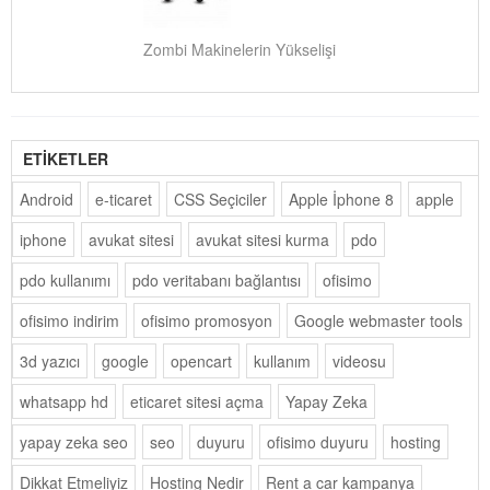
Zombi Makinelerin Yükselişi
ETİKETLER
Android
e-ticaret
CSS Seçiciler
Apple İphone 8
apple
iphone
avukat sitesi
avukat sitesi kurma
pdo
pdo kullanımı
pdo veritabanı bağlantısı
ofisimo
ofisimo indirim
ofisimo promosyon
Google webmaster tools
3d yazıcı
google
opencart
kullanım
videosu
whatsapp hd
eticaret sitesi açma
Yapay Zeka
yapay zeka seo
seo
duyuru
ofisimo duyuru
hosting
Dikkat Etmeliyiz
Hosting Nedir
Rent a car kampanya