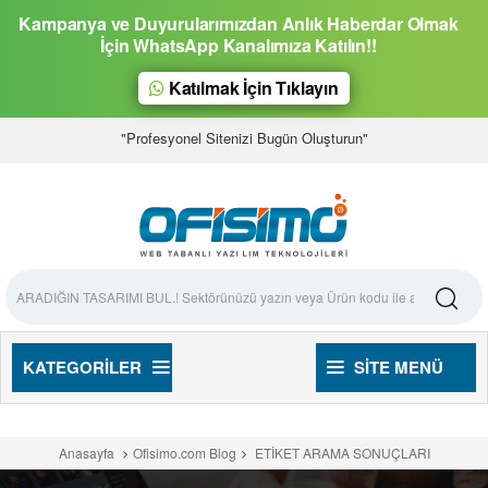
Kampanya ve Duyurularımızdan Anlık Haberdar Olmak
İçin WhatsApp Kanalımıza Katılın!!
Katılmak İçin Tıklayın
"Profesyonel Sitenizi Bugün Oluşturun"
KATEGORILER
SITE MENÜ
Anasayfa
Ofisimo.com Blog
ETİKET ARAMA SONUÇLARI