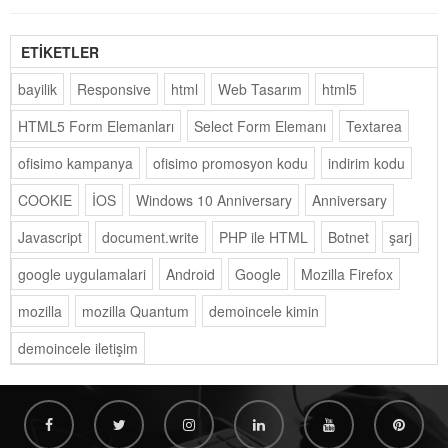
ETİKETLER
bayilik
Responsive
html
Web Tasarım
html5
HTML5 Form Elemanları
Select Form Elemanı
Textarea
ofisimo kampanya
ofisimo promosyon kodu
indirim kodu
COOKIE
İOS
Windows 10 Anniversary
Anniversary
Javascript
document.write
PHP ile HTML
Botnet
şarj
google uygulamalari
Android
Google
Mozilla Firefox
mozilla
mozilla Quantum
demoincele kimin
demoincele iletişim