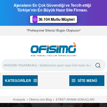
Ajansların En Çok Güvendiği ve Tercih ettiği
Türkiye'nin En Büyük Hazır Site Firması.
36.104 Mutlu Müşteri
"Profesyonel Sitenizi Bugün Oluşturun"
KATEGORILER
SITE MENÜ
Anasayfa
Ofisimo.com Blog
ETİKET ARAMA SONUÇLARI