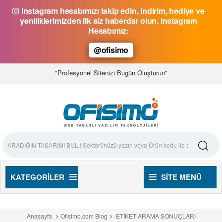
Instagram hesabımızı takip edin, indirim, hediye ve
yeniliklerimizden ilk siz haberdar olun. Instagram
Hesabımız:
@ofisimo
"Profesyonel Sitenizi Bugün Oluşturun"
KATEGORILER
SITE MENÜ
Anasayfa
Ofisimo.com Blog
ETİKET ARAMA SONUÇLARI