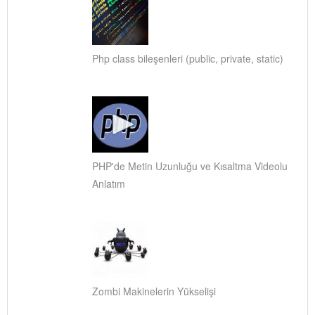
Php class bileşenleri (public, private, static)
PHP'de Metin Uzunluğu ve Kısaltma Videolu
Anlatım
Zombi Makinelerin Yükselişi